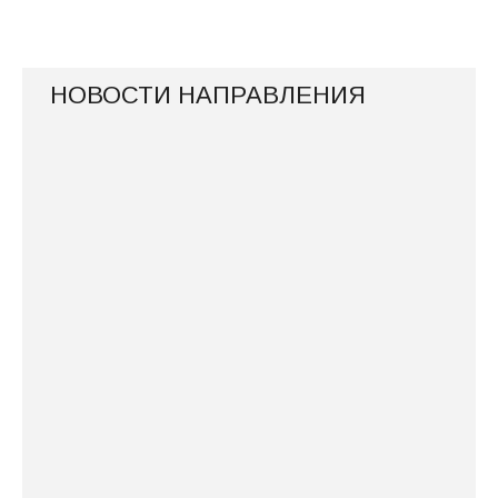
НОВОСТИ НАПРАВЛЕНИЯ
V Международная научная конференция
«Церковь и её история в науке и
образовании»
V Международная научная конференция
«Церковь и её история в науке и
образовании»
Состоялась IV Международная научная
конференция «Церковь и её история в
науке и образовании. Единство духовного
и военного оружия – путь к победе»
ПРОГРАММА НАПРАВЛЕНИЯ