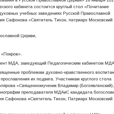
ования в Русской Православной Церкви» 28 января 201
еского кабинета состоится круглый стол «Почитание
 духовных учебных заведениях Русской Православной
ия Сафонова «Святитель Тихон, патриарх Московский 
ославной Церкви,
 «Покров».
ент МДА, заведующий Педагогическим кабинетом МДА
священные проблемам духовно-нравственного воспита
прославления их подвига. Участникам круглого стола
лярова «Священномученик Владимир (Богоявленский),
монографии преподавателя МДАиС кандидата богослови
рия Сафонова
«
Святитель Тихон, Патриарх Московский 