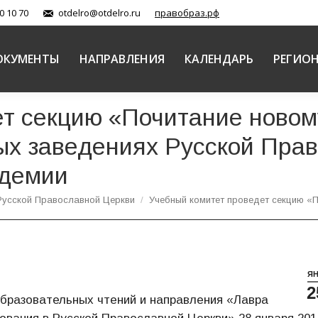
0 10 70
otdelro@otdelro.ru
правобраз.рф
ОКУМЕНТЫ
НАПРАВЛЕНИЯ
КАЛЕНДАРЬ
РЕГИО
т секцию «Почитание новом
ых заведениях Русской Пра
адемии
Русской Православной Церкви
Учебный комитет проведет секцию «
Я
2
бразовательных чтений и направления «Лавра