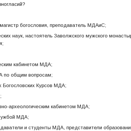
зногласий?
 магистр богословия, преподаватель МДАиС;
еских наук, настоятель Заволжского мужского монасты
я;
еским кабинетом МДА;
А по общим вопросам;
х Богословских Курсов МДА;
;
вно-археологическим кабинетом МДА;
лужбой МДА;
одаватели и студенты МДА, представители образовани