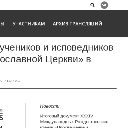
Search:
Вконтакте
НЫ
УЧАСТНИКАМ
АРХИВ ТРАНСЛЯЦИЙ
учеников и исповедников
вославной Церкви» в
Почитание…
Новости
НВ
Итоговый документ XXХIV
5
Международных Рождественских
чтений «Просвещение и