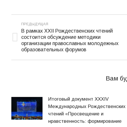
Навигация
ПРЕДЫДУЩАЯ
по
В рамках XXII Рождественских чтений
состоится обсуждение методики
записям
Предыдущая
организации православных молодежных
запись:
образовательных форумов
Вам бу
Итоговый документ XXХIV
Международных Рождественских
чтений «Просвещение и
нравственность: формирование