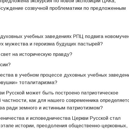
 предложена экскурсия по новой экспозиции ЦАКа,
бсуждение созвучной проблематики по предложенным
 духовных учебных заведениях РПЦ подвига новомуче
дух мужества и героизма будущих пастырей?
 свет на историческую правду?
ссии?
ества в учебном процессе духовных учебных заведен
овушки» тоталитаризма?
кви Русской может быть построено патриотическое
 частности, как для нашего современника определяет
ва ради земного и истинным патриотизмом?
еничества и исповедничества Церкви Русской стал
 этапе истории, преодоления общественно-церковных,