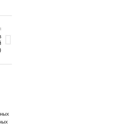
Я
в
й
)
дных
ных