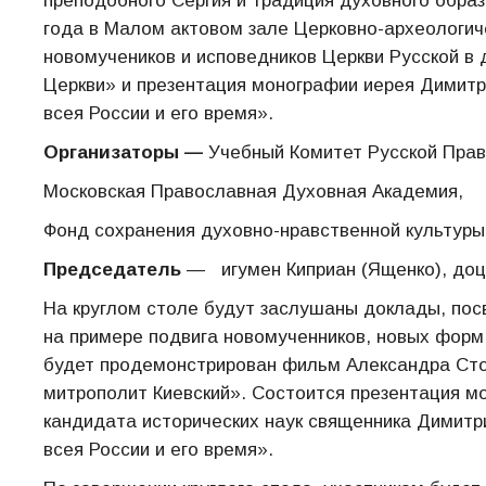
преподобного Сергия и традиция духовного образ
года в Малом актовом зале Церковно-археологич
новомучеников и исповедников Церкви Русской в
Церкви» и презентация монографии иерея Димитр
всея России и его время».
Организаторы —
Учебный Комитет Русской Прав
Московская Православная Духовная Академия,
Фонд сохранения духовно-нравственной культуры
Председатель
— игумен Киприан (Ященко), доц
На круглом столе будут заслушаны доклады, по
на примере подвига новомученников, новых форм 
будет продемонстрирован фильм Александра Сто
митрополит Киевский». Состоится презентация 
кандидата исторических наук священника Димит
всея России и его время».