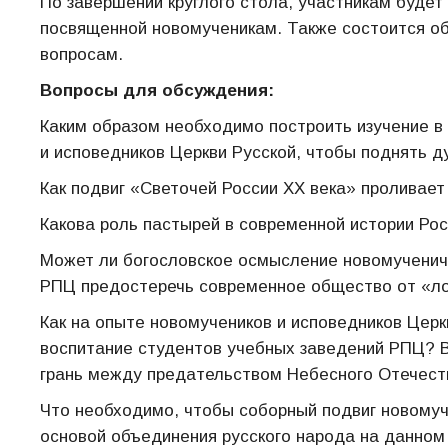
По завершении круглого стола, участникам будет
посвященной новомученикам. Также состоится о
вопросам.
Вопросы для обсуждения:
Каким образом необходимо построить изучение в
и исповедников Церкви Русской, чтобы поднять 
Как подвиг «Светочей России XX века» проливает
Какова роль пастырей в современной истории Ро
Может ли богословское осмысление новомученич
РПЦ предостеречь современное общество от «л
Как на опыте новомучеников и исповедников Цер
воспитание студентов учебных заведений РПЦ? В
грань между предательством Небесного Отечест
Что необходимо, чтобы соборный подвиг новомуч
основой объединения русского народа на данном