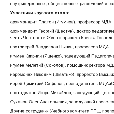
внутрицерковных, общественных разделений и ра
Участники круглого стола:
архимандрит Платон (Игумнов), профессор МДА,
архимандрит Георгий (Шестун), доктор педагогич
честь Честного и Животворящего Креста Господн
протоиерей Владислав Цыпин, профессор МДА.
игумен Киприан (Ященко), заведующий Педагогич
игумен Мелетий (Соколов), помощник ректора МД
иеромонах Никодим (Шматько), проректор Высши
иерей Димитрий Сафонов, преподаватель МДАиС
протодиакон Игорь Михайлов, заведующий Церко
Суханов Олег Анатольевич, заведующий пресс-с
Другие сотрудники Учебного комитета РПЦ, преп