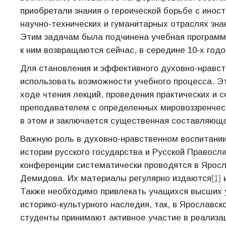
приобретали знания о героической борьбе с инос
научно-технических и гуманитарных отраслях знан
Этим задачам была подчинена учебная программ
к ним возвращаются сейчас, в середине 10-х годо
Для становления и эффективного духовно-нравст
использовать возможности учебного процесса. Э
ходе чтения лекций, проведения практических и 
преподавателем с определенных мировоззренчес
в этом и заключается существенная составляюща
Важную роль в духовно-нравственном воспитани
истории русского государства и Русской Правос
конференции систематически проводятся в Яросл
Демидова. Их материалы регулярно издаются
[1]
и
Также необходимо привлекать учащихся высших 
историко-культурного наследия, так, в Ярославс
студенты принимают активное участие в реализа