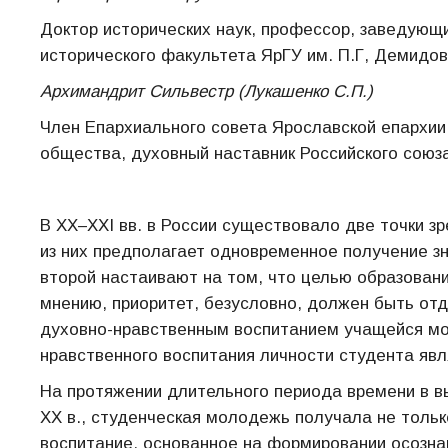
Доктор исторических наук, профессор, заведующ
исторического факультета ЯрГУ им. П.Г, Демидо
Архимандрит Сильвестр (Лукашенко С.П.)
Член Епархиального совета Ярославской епархии
общества, духовный наставник Российского союз
В XX–XXI вв. в России существовало две точки з
из них предполагает одновременное получение зн
второй настаивают на том, что целью образован
мнению, приоритет, безусловно, должен быть от
духовно-нравственным воспитанием учащейся мо
нравственного воспитания личности студента яв
На протяжении длительного периода времени в в
XX в., студенческая молодежь получала не тольк
воспитание, основанное на формировании осознан