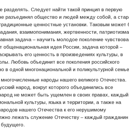
 разделять. Следует найти такой принцип в первую
 не разъединял общество и людей между собой, а ста
 традиционные ценностные установки. Таковым может 
радания, взаимопонимания, жертвенности, патриотизма
лавная задача – научить молодое поколение чувствова
ит общенациональная идея России, задача которой –
аскрывать его ценность в произведениях культуры, в
лы. Любовь объединит все поколения российского
о в одной многонациональной и поликультурной семье
многочисленные народы нашего великого Отечества.
усский народ, вокруг которого объединились все
народ не может быть ущемлен в своих правах, каждый
ональной культуры, языка и территории, а также на
народов нашего Отечества к его нерушимому
лжно лежать служение Отечеству – каждый гражданин
 будущего.