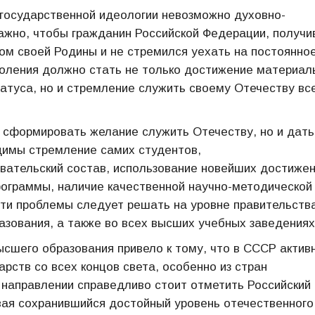
государственной идеологии невозможно духовно-
жно, чтобы гражданин Российской Федерации, получи
ом своей Родины и не стремился уехать на постоянно
коления должно стать не только достижение материал
татуса, но и стремление служить своему Отечеству вс
 сформировать желание служить Отечеству, но и дать
одимы стремление самих студентов,
ательский состав, использование новейших достиже
программы, наличие качественной научно-методической
эти проблемы следует решать на уровне правительств
азования, а также во всех высших учебных заведениях
сшего образования привело к тому, что в СССР актив
рств со всех концов света, особенно из стран
 направлении справедливо стоит отметить Российский
вая сохранившийся достойный уровень отечественного