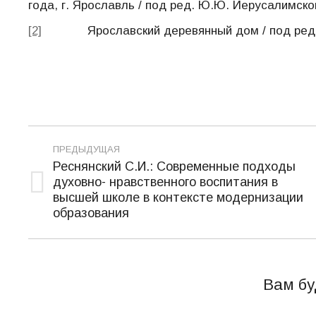
года, г. Ярославль / под ред. Ю.Ю. Иерусалимског
[2]
Ярославский деревянный дом / под ред. В.М
Навигация
ПРЕДЫДУЩАЯ
по
Реснянский С.И.: Современные подходы
духовно- нравственного воспитания в
записям
Предыдущая
высшей школе в контексте модернизации
запись:
образования
Вам бу