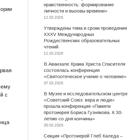
нравственность: формирование
тории
личности и вызовы времени»
12.03.2026
Утверждены тема и сроки проведения
XXXV Международных
Рождественских образовательных
чтений
12.03.2026
В Аванзале Храма Христа Спасителя
ервая
состоялась конференция
«Святоотеческое учение о человеке»
07.03.2026
шему
В Музее и исследовательском центре
й с
«Советский Союз: вера и люди»
прошла конференция «Памяти
протоиерея Бориса Гузнякова. К 30-
летию со дня кончины»
онца
05.03.2026
Секция «Протоиерей Глеб Каледа –