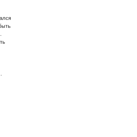
рался
быть
.
ть
.