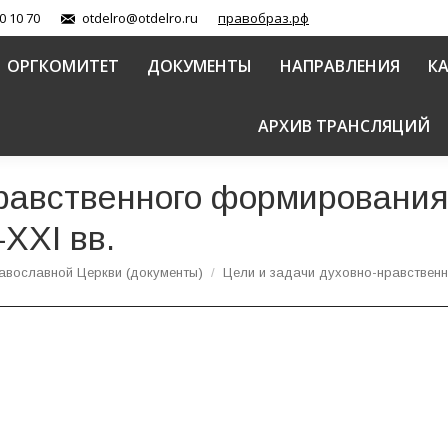
0 10 70
otdelro@otdelro.ru
правобраз.рф
ОРГКОМИТЕТ
ДОКУМЕНТЫ
НАПРАВЛЕНИЯ
К
АРХИВ ТРАНСЛЯЦИЙ
равственного формирования
XXI вв.
авославной Церкви (документы)
Цели и задачи духовно-нравстве