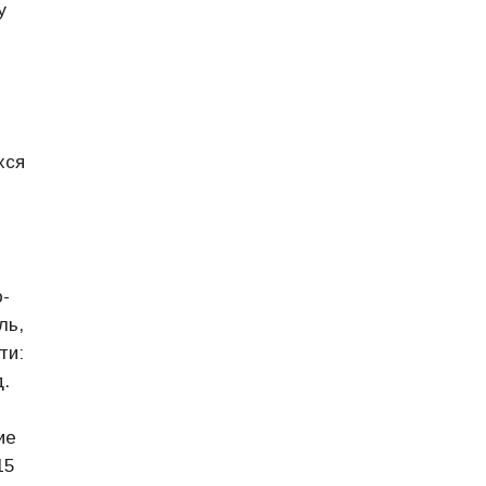
у
хся
-
ль,
ти:
д.
е
15