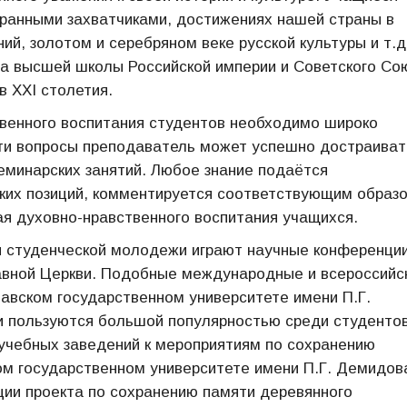
транными захватчиками, достижениях нашей страны в
ий, золотом и серебряном веке русской культуры и т.д
а высшей школы Российской империи и Советского Со
в XXI столетия.
венного воспитания студентов необходимо широко
ти вопросы преподаватель может успешно достраиват
семинарских занятий. Любое знание подаётся
ких позиций, комментируется соответствующим образо
я духовно-нравственного воспитания учащихся.
и студенческой молодежи играют научные конференции
лавной Церкви. Подобные международные и всероссийс
авском государственном университете имени П.Г.
 пользуются большой популярностью среди студентов
учебных заведений к мероприятиям по сохранению
ком государственном университете имени П.Г. Демидов
ции проекта по сохранению памяти деревянного