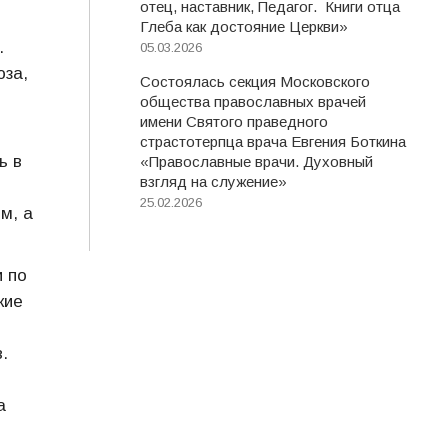
отец, наставник, Педагог. Книги отца
Глеба как достояние Церкви»
.
05.03.2026
юза,
Состоялась секция Московского
общества православных врачей
имени Святого праведного
страстотерпца врача Евгения Боткина
ь в
«Православные врачи. Духовный
взгляд на служение»
25.02.2026
м, а
 по
кие
.
а