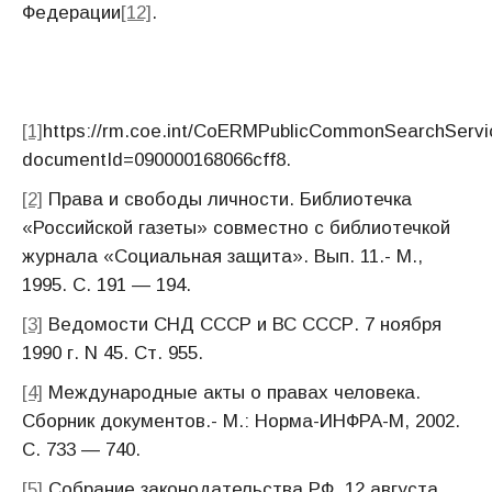
Федерации
[12]
.
[1]
https://rm.coe.int/CoERMPublicCommonSearchServ
documentId=090000168066cff8.
[2]
Права и свободы личности. Библиотечка
«Российской газеты» совместно с библиотечкой
журнала «Социальная защита». Вып. 11.- М.,
1995. С. 191 — 194.
[3]
Ведомости СНД СССР и ВС СССР. 7 ноября
1990 г. N 45. Ст. 955.
[4]
Международные акты о правах человека.
Сборник документов.- М.: Норма-ИНФРА-М, 2002.
С. 733 — 740.
[5]
Собрание законодательства РФ. 12 августа