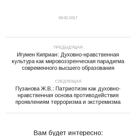
09.02.2017
Навигация
ПРЕДЫДУЩАЯ
по
Игумен Киприан: Духовно-нравственная
культура как мировоззренческая парадигма
Предыдущая
записям
современного высшего образования
запись:
СЛЕДУЮЩАЯ
Пузанова Ж.В.: Патриотизм как духовно-
нравственная основа противодействия
Следующая
проявлениям терроризма и экстремизма
запись:
Вам будет интересно: