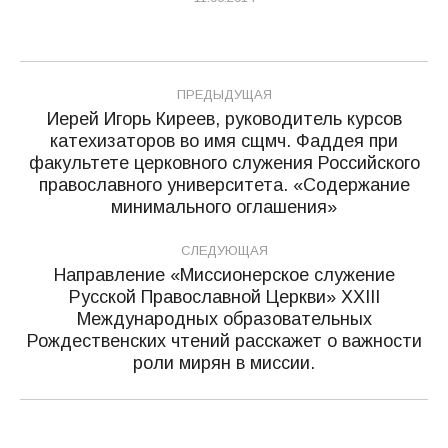
Навигация
ПРЕДЫДУЩАЯ
по
Иерей Игорь Киреев, руководитель курсов
катехизаторов во имя сщмч. Фаддея при
записям
факультете церковного служения Российского
Предыдущая
православного университета. «Содержание
запись:
минимального оглашения»
СЛЕДУЮЩАЯ
Направление «Миссионерское служение
Русской Православной Церкви» XXIII
Международных образовательных
Следующая
Рождественских чтений расскажет о важности
запись:
роли мирян в миссии.