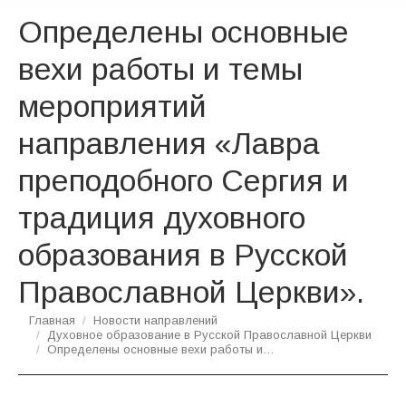
Определены основные
вехи работы и темы
мероприятий
направления «Лавра
преподобного Сергия и
традиция духовного
образования в Русской
Православной Церкви».
Вы здесь:
Главная
Новости направлений
Духовное образование в Русской Православной Церкви
Определены основные вехи работы и…