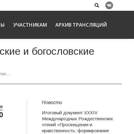
Search:
Вконтакте
НЫ
УЧАСТНИКАМ
АРХИВ ТРАНСЛЯЦИЙ
ские и богословские
лах:…
Новости
ЕВ
Итоговый документ XXХIV
0
е
Международных Рождественских
чтений «Просвещение и
нравственность: формирование