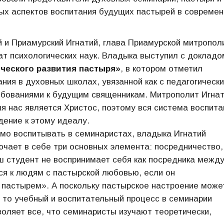
ых аспектов воспитания будущих пастырей в современ
 и Приамурский Игнатий, глава Приамурской митропол
ат психологических наук. Владыка выступил с докладо
ческого развития пастыря»
, в котором отметил
ия в духовных школах, увязанной как с педагогическ
ребованиями к будущим священникам. Митрополит Игна
я нас является Христос, поэтому вся система воспита
ение к этому идеалу.
имо воспитывать в семинаристах, владыка Игнатий
ючает в себе три основных элемента: посредничество,
 студент не воспринимает себя как посредника межд
ся к людям с пастырской любовью, если он
 пастырем». А поскольку пастырское настроение може
, то учебный и воспитательный процесс в семинарии
оляет все, что семинаристы изучают теоретически,