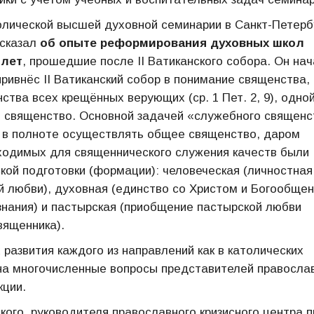
олической высшей духовной семинарии в Санкт-Петерб
ссказал
об опыте реформирования духовных школ
 лет
, прошедшие после II Ватиканского собора. Он на
привнёс II Ватиканский собор в понимание священства,
тва всех крещённых верующих (ср. 1 Пет. 2, 9), одной
е священство. Основной задачей «служебного священс
и в полноте осуществлять общее священство, даром
ходимых для священнического служения качеств были
ой подготовки (формации): человеческая (личностная
ой любви), духовная (единство со Христом и Богообщен
знания) и пастырская (приобщение пастырской любви
вященника).
развития каждого из направлений как в католических
л на многочисленные вопросы представителей правосла
кции.
ого, руководителя православного кризисного центра п