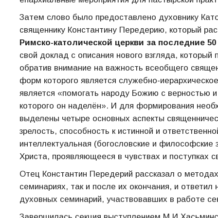
Затем слово было предоставлено духовнику Кат
священнику Константину Передерию, который ра
Римско-католической церкви за последние 50
свой доклад с описания нового взгляда, который 
обратив внимание на важность всеобщего священс
форм которого является служебно-иерархическо
является «помогать народу Божию с верностью 
которого он наделён». И для формирования необ
выделены четыре основных аспекты священническ
зрелость, способность к истинной и ответственн
интеллектуальная (богословские и философские 
Христа, проявляющееся в чувствах и поступках с
Отец Константин Передерий рассказал о методах 
семинариях, так и после их окончания, и ответи
духовных семинарий, участвовавших в работе се
Завершилась секция выступлением М.И.Хасьминск