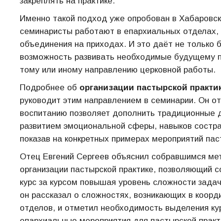
закреплять на практике.
Именно такой подход уже опробован в Хабаровско
семинаристы работают в епархиальных отделах
объединения на приходах. И это даёт не только 
возможность развивать необходимые будущему п
тому или иному направлению церковной работы.
Подробнее об
организации пастырской практи
руководит этим направлением в семинарии. Он о
воспитанию позволяет дополнить традиционные 
развитием эмоциональной сферы, навыков состра
показав на конкретных примерах мероприятий пас
Отец Евгений Сергеев объяснил собравшимся мет
организации пастырской практике, позволяющий 
курс за курсом повышая уровень сложности задач
он рассказал о сложностях, возникающих в коор
отделов, и отметил необходимость выделения ку
епархиальные мероприятия для пастырской практ