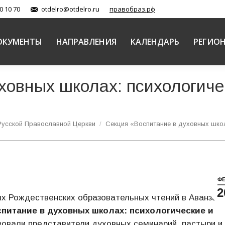
0 10 70
otdelro@otdelro.ru
правобраз.рф
ОКУМЕНТЫ
НАПРАВЛЕНИЯ
КАЛЕНДАРЬ
РЕГИО
ховных школах: психологиче
Русской Православной Церкви
Секция «Воспитание в духовных шко
Ф
2
ых Рождественских образовательных чтений в Аванзал
питание в духовных школах: психологические и
твовали представители духовных семинарий, пастыри и