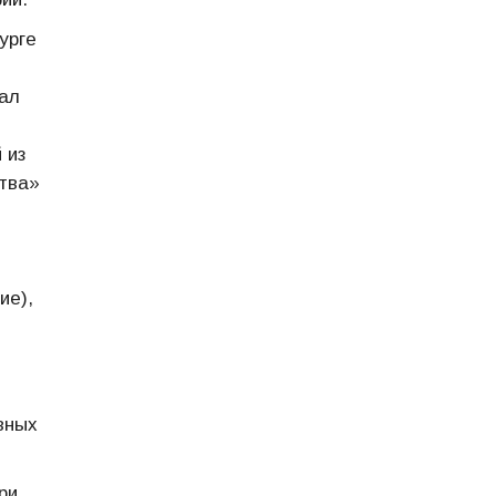
урге
чал
 из
тва»
ие),
вных
ри