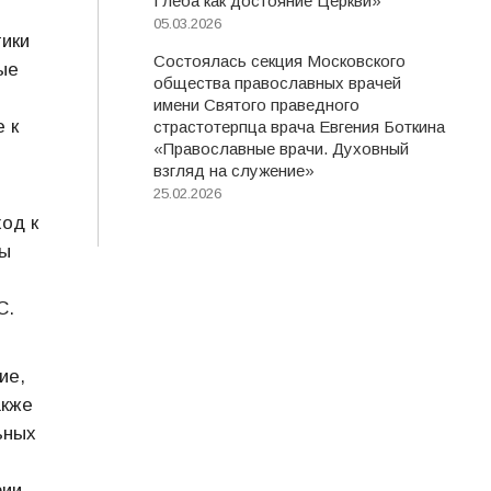
Глеба как достояние Церкви»
05.03.2026
тики
Состоялась секция Московского
ые
общества православных врачей
имени Святого праведного
 к
страстотерпца врача Евгения Боткина
«Православные врачи. Духовный
взгляд на служение»
25.02.2026
од к
ды
С.
ие,
акже
ьных
ии.