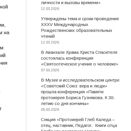
личности и вызовы времени»
ной
12.03.2026
Утверждены тема и сроки проведения
XXXV Международных
ии,
Рождественских образовательных
м на
чтений
12.03.2026
им
В Аванзале Храма Христа Спасителя
тий
состоялась конференция
ния
«Святоотеческое учение о человеке»
07.03.2026
В Музее и исследовательском центре
«Советский Союз: вера и люди»
прошла конференция «Памяти
у
протоиерея Бориса Гузнякова. К 30-
летию со дня кончины»
т
05.03.2026
Секция «Протоиерей Глеб Каледа –
отец, наставник, Педагог. Книги отца