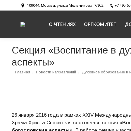
109044, Москва, улица Мельникова, 7/9с2
+7 495 65
О ЧТЕНИЯХ
ОРГКОМИТЕТ
Д
Секция «Воспитание в ду
аспекты»
Вы здесь:
Главная
Новости направлений
Духовное образование в 
26 января 2016 года в рамках XXIV Международн
Храма Христа Спасителя состоялась секция
«Вос
богословские аспекты»
. В работе секции учас