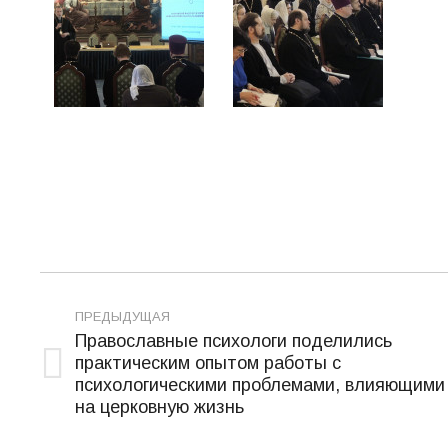
Навигация
ПРЕДЫДУЩАЯ
по
Православные психологи поделились
практическим опытом работы с
записям
Предыдущая
психологическими проблемами, влияющими
запись:
на церковную жизнь