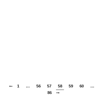
формирования русской православной
духовности Доклад на семинаре
«Традиционная православная культура
русского народа как элемент системы
духовно-нравственного образования и
воспитания» XXV Международных
Рождественских образовательных чтений
(27 января 2017 г., Аванзал Храма Христа
Спасителя, г. Москва) Консервативная
устойчивость русской православной
духовности…
1
…
56
57
58
59
60
…
86