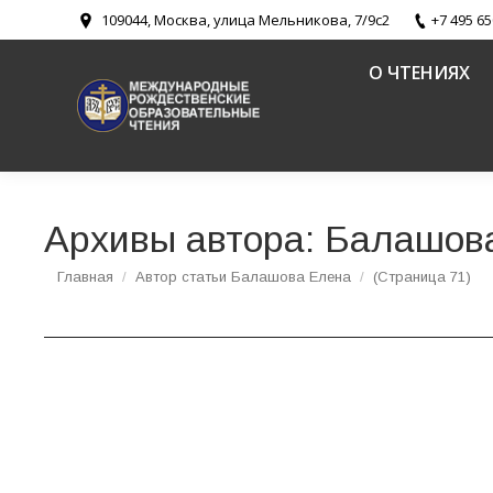
109044, Москва, улица Мельникова, 7/9с2
+7 495 65
О ЧТЕНИЯХ
Архивы автора:
Балашов
Вы здесь:
Главная
Автор статьи Балашова Елена
(Страница 71)
Конференция «Традиции и современность в 
Новости
,
Религиозное образование и катехизация в Русско