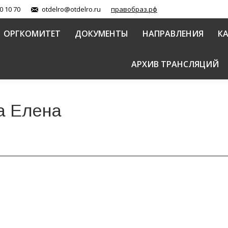
0 10 70
otdelro@otdelro.ru
правобраз.рф
ОРГКОМИТЕТ
ДОКУМЕНТЫ
НАПРАВЛЕНИЯ
К
АРХИВ ТРАНСЛЯЦИЙ
а Елена
преподавании литературы в школе»
й Православной Церкви
Автор:
Балашова Елена
11.02.2016