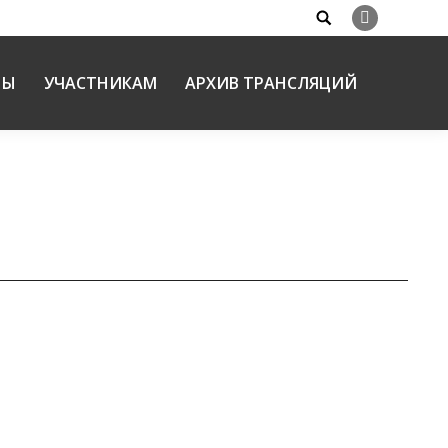
Search:
Вконтакте
НЫ
УЧАСТНИКАМ
АРХИВ ТРАНСЛЯЦИЙ
и в процессе катехизации»
Новоузенска Саратовской области,