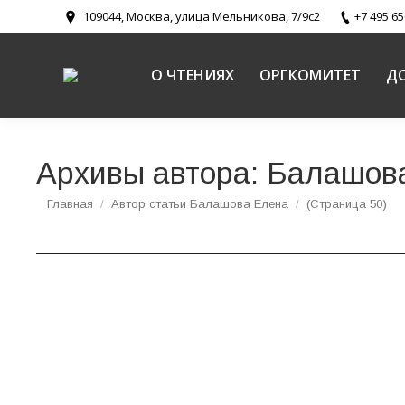
109044, Москва, улица Мельникова, 7/9с2
+7 495 65
О ЧТЕНИЯХ
ОРГКОМИТЕТ
Д
Архивы автора:
Балашов
Вы здесь:
Главная
Автор статьи Балашова Елена
(Страница 50)
Протоиерей Александр Милованов. «Содейст
Религиозное образование и катехизация в Русской Правосл
Протоиерей Александр Милованов, настоятель