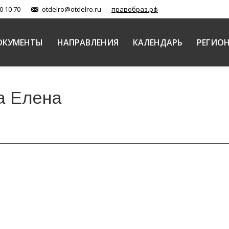
0 10 70
otdelro@otdelro.ru
правобраз.рф
ОКУМЕНТЫ
НАПРАВЛЕНИЯ
КАЛЕНДАРЬ
РЕГИО
а Елена
вие формированию представлений о духовной жизн
авной Церкви (документы)
Автор:
Балашова Елена
15.02.2018
 храма во имя святой великомученицы Екатерины г. 