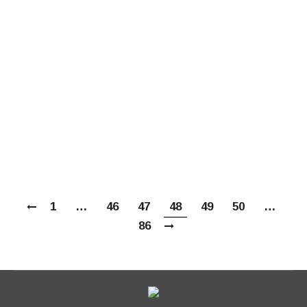
и родному Уралу у подрастающего
поколения в комплексе занятий «Храм-
Школа-Музей» на примере деятельности
музея «Истоки» храма в честь иконы
Божией Матери Казанская в г.
Екатеринбурге» Доклад на
конференции «Православное краеведение
и…
1
…
46
47
48
49
50
…
86