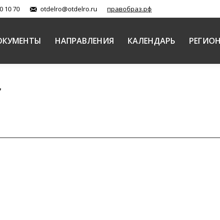
0 10 70
otdelro@otdelro.ru
правобраз.рф
ОКУМЕНТЫ
НАПРАВЛЕНИЯ
КАЛЕНДАРЬ
РЕГИО
7
л ОПК в современной школе: из опыта работы Марии
кой Православной Церкви (документы)
Автор:
Балашова Елена
03.
ихолог, учитель ОРКСЭ МБОУ «Мариинская гимназия» 