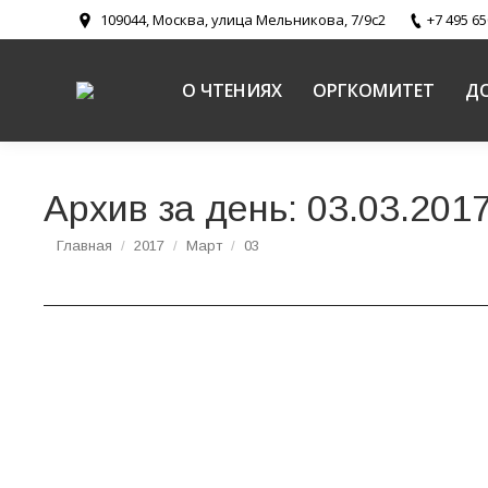
109044, Москва, улица Мельникова, 7/9с2
+7 495 65
О ЧТЕНИЯХ
ОРГКОМИТЕТ
Д
Архив за день:
03.03.201
Вы здесь:
Главная
2017
Март
03
Миронычева Н.Н. «Воспитательный потенциа
Документы
,
Религиозное образование и катехизация в Русс
Миронычева Наталия Николаевна, педагог-пс