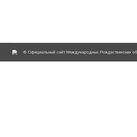
потенциал ОПК в современной школе: из опыт
мастерской «Преподавание православной куль
митрополии» конференции «Православное обр
© Официальный сайт Международных Рождественских обр