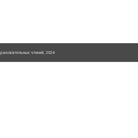
а работы Мариинской гимназии г. Ульяновска» Презен
туры: из опыта взаимодействия образовательных орга
азование. Аспекты регионального опыта» в рамках 
азовательных чтений, 2024