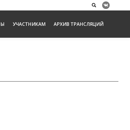
Search:
Вконтакте
НЫ
УЧАСТНИКАМ
АРХИВ ТРАНСЛЯЦИЙ
нской гимназии г. Ульяновска»
03.2017
города Ульяновска «Воспитательный