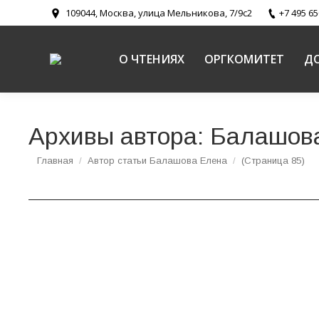
109044, Москва, улица Мельникова, 7/9с2
+7 495 65
О ЧТЕНИЯХ
ОРГКОМИТЕТ
Д
Архивы автора:
Балашов
Вы здесь:
Главная
Автор статьи Балашова Елена
(Страница 85)
В Москве прошел круглый стол «Герои наше
Новости
,
Пути промысла Божия и святоотеческое наследие
Во вторник 28 января 2014 г. в Синодальном 