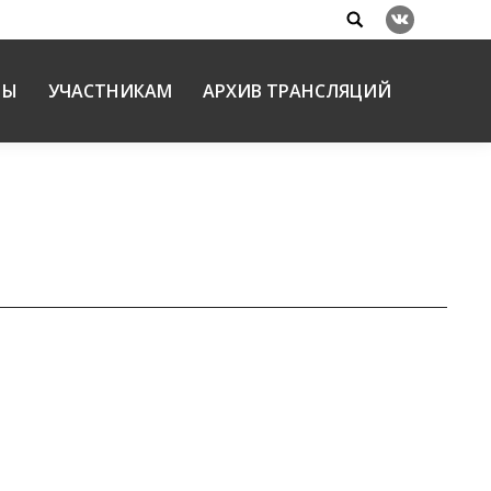
Search:
Вконтакте
НЫ
УЧАСТНИКАМ
АРХИВ ТРАНСЛЯЦИЙ
06.02.2014
шей истории», в котором приняли участие