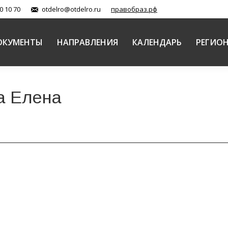
0 10 70
otdelro@otdelro.ru
правобраз.рф
ОКУМЕНТЫ
НАПРАВЛЕНИЯ
КАЛЕНДАРЬ
РЕГИО
а Елена
й истории»
,
Церковь и средства массовой информации
Автор:
Балашова Елена
информационном отделе прошел круглый стол «Герои на