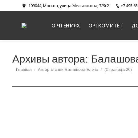
109044, Москва, улица Мельникова, 7/9с2
+7 495 65
О ЧТЕНИЯХ
ОРГКОМИТЕТ
Д
Архивы автора:
Балашов
Вы здесь:
Главная
Автор статьи Балашова Елена
(Страница 26)
Культурная программа ХХХ Международных 
Новости
Автор:
Балашова Елена
05.04.2022
Культурная программа XXX Международных обр