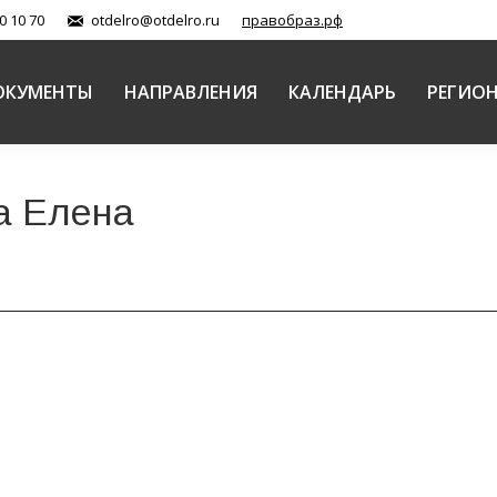
0 10 70
otdelro@otdelro.ru
правобраз.рф
ОКУМЕНТЫ
НАПРАВЛЕНИЯ
КАЛЕНДАРЬ
РЕГИО
а Елена
образовательных чтений
азовательных чтений 21–22 и 25–29 мая с 11:00 до 2