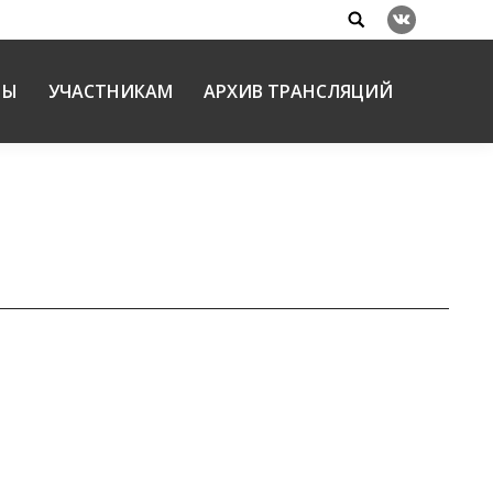
Search:
Вконтакте
НЫ
УЧАСТНИКАМ
АРХИВ ТРАНСЛЯЦИЙ
0:00 участники Чтений (по устному сообщению