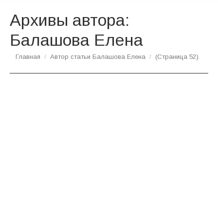
Архивы автора:
Балашова Елена
Вы здесь:
Главная
Автор статьи Балашова Елена
(Страница 52)
Криволуцкая Н.О. «Роль учителя в
формировании социального заказа на