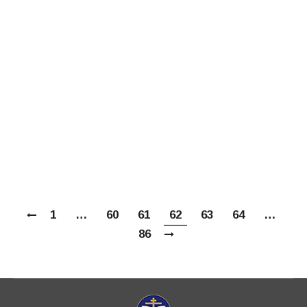
Организаторами конференции «Россия под
Державным Покровом», состоявшейся 27
января 2017 года, выступили:
Международная общественная
организация «Союз православных женщин»,
Женское православно-патриотическое
общество, Научно–издательский центр
«Наука и Слово», при поддержке газеты
«Русь Державная».
1
…
60
61
62
63
64
…
86