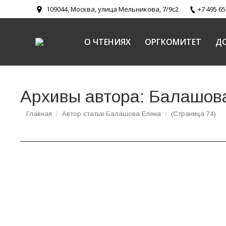
109044, Москва, улица Мельникова, 7/9с2
+7 495 65
О ЧТЕНИЯХ
ОРГКОМИТЕТ
Д
Архивы автора:
Балашов
Вы здесь:
Главная
Автор статьи Балашова Елена
(Страница 74)
В Храме Христа Спасителя состоялся мастер
воскресных школ
Новости
,
Религиозное образование и катехизация в Русско