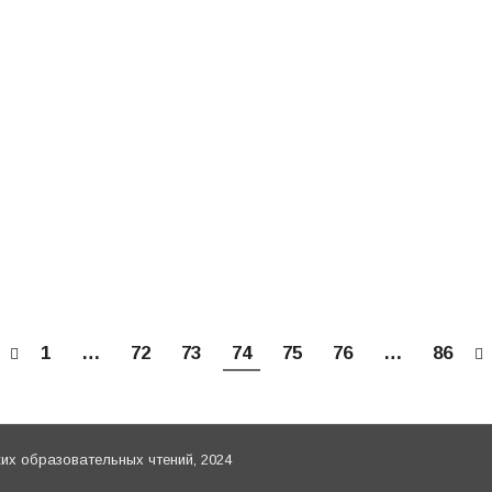
разования».
ытые уроки по учебным изданиям, получившим гриф 
й Православной Церкви
Автор:
Балашова Елена
29.12.2015
мастер-класс для учителей, педагогов и методистов 
ле, дошкольных) и государственных общеобразователь
зного образования и катехизации Русской Православн
1
…
72
73
74
75
76
…
86
х образовательных чтений, 2024