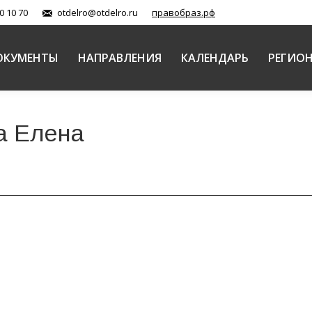
0 10 70
otdelro@otdelro.ru
правобраз.рф
ОКУМЕНТЫ
НАПРАВЛЕНИЯ
КАЛЕНДАРЬ
РЕГИО
а Елена
-класс для педагогов государственных, православн
й Православной Церкви
Автор:
Балашова Елена
02.02.2016