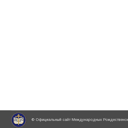
партнёрство в продвижении ОПК в систему об
На Рождественских Чтениях состоятся откр
образования и катехизации
Новости
,
Религиозное образование и катехизация в Русско
Впервые в рамках Чтений состоится открытый 
общеобразовательных организаций (в том чис
получивших гриф Синодального отдела религио
© Официальный сайт Международных Рождественски