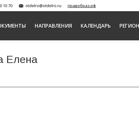
0 10 70
otdelro@otdelro.ru
правобраз.рф
ОКУМЕНТЫ
НАПРАВЛЕНИЯ
КАЛЕНДАРЬ
РЕГИО
а Елена
ят на семинаре, организованном Синодальным ОРОи
й Православной Церкви
Автор:
Балашова Елена
22.01.2018
ам катехизации – секция «Утверждение христианских 