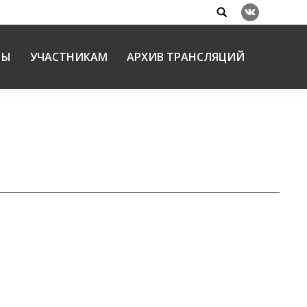
Search:
Вконтакте
НЫ
УЧАСТНИКАМ
АРХИВ ТРАНСЛЯЦИЙ
К
духовных и нравственных ценностей через