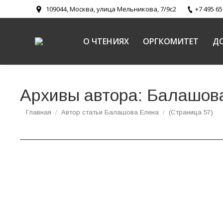
109044, Москва, улица Мельникова, 7/9с2
+7 495 65
О ЧТЕНИЯХ
ОРГКОМИТЕТ
Д
Архивы автора:
Балашов
Вы здесь:
Главная
Автор статьи Балашова Елена
(Страница 57)
Актуальные вопросы катехизации рассмотр
Новости
,
Религиозное образование и катехизация в Русско
В этом году мероприятие, посвященное вопрос