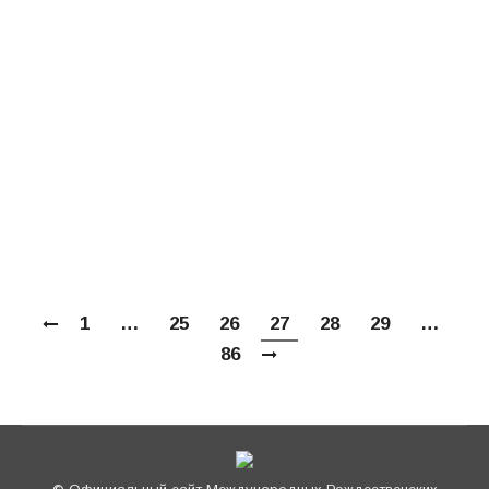
иеромонах Трифон (Умалатов),
заведующий сектором мероприятий и
конкурсов Синодального отдела
религиозного образования и катехизации, и
иерей Илья Макаров, председатель Совета
по культуре Санкт-Петербургской епархии.
Непосредственное участие в организации
программы принимали…
1
…
25
26
27
28
29
…
86