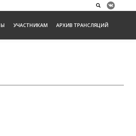
Search:
Вконтакте
НЫ
УЧАСТНИКАМ
АРХИВ ТРАНСЛЯЦИЙ
х актуальных вопросах преподавания ОПК в