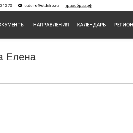
0 10 70
otdelro@otdelro.ru
правобраз.рф
ОКУМЕНТЫ
НАПРАВЛЕНИЯ
КАЛЕНДАРЬ
РЕГИО
а Елена
особиях по основам православной культуры и други
авной Церкви (документы)
Автор:
Балашова Елена
10.02.2016