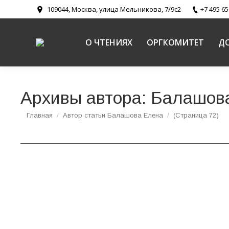
109044, Москва, улица Мельникова, 7/9с2
+7 495 65
О ЧТЕНИЯХ
ОРГКОМИТЕТ
Д
Архивы автора:
Балашов
Вы здесь:
Главная
Автор статьи Балашова Елена
(Страница 72)
Протоиерей Борис Пивоваров. «Об учебных п
школе».
Религиозное образование и катехизация в Русской Правосл