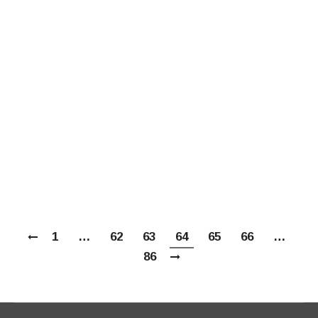
и небесное воинство”. Разработка
регионального компонента темы для Санкт-
Петербургской епархии» Доклад на
конференции «Воспитание почитания
памяти новомучеников и исповедников
Церкви Русской: учебно-методические
пособия для образовательных программ и
просветительных проектов», в рамках XXV
Международных Рождественских
образовательных чтений «1917-2017:…
1
…
62
63
64
65
66
…
86