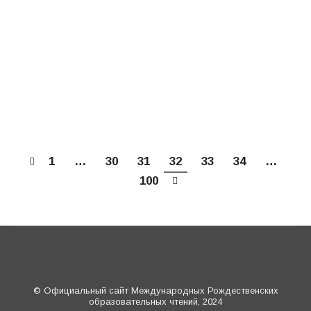
рамках XXVIII Международных
рождественских образовательных чтений
«Великая Победа: наследие и наследники»
Конференция «Воспитательное значение
литературы и Великая Отечественная
война»…
1
…
30
31
32
33
34
…
100
© Официальный сайт Международных Рождественских
образовательных чтений, 2024