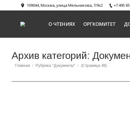
109044, Москва, улица Мельникова, 7/9с2
+7 495 65
О ЧТЕНИЯХ
ОРГКОМИТЕТ
Д
Архив категорий:
Докуме
Вы здесь:
Главная
Рубрика "Документы"
(Страница 49)
Парминг С.Б. «Русская словесность как сре
Религиозное образование и катехизация в Русской Правосл
Парминг Светлана Борисовна, председатель 