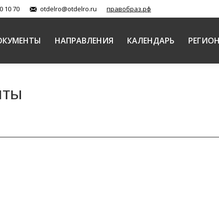
0 10 70
otdelro@otdelro.ru
правобраз.рф
ОКУМЕНТЫ
НАПРАВЛЕНИЯ
КАЛЕНДАРЬ
РЕГИО
нты
дство воспитания молодежи за рубежами Отечества»
авной Церкви (документы)
Автор:
Балашова Елена
21.02.2019
Ассоциации преподавателей русского языка (Швеция