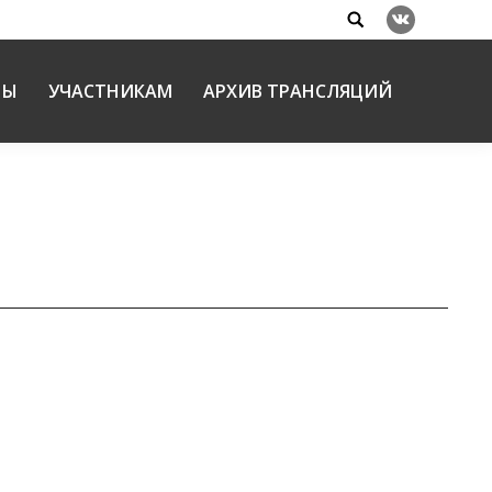
Search:
Вконтакте
НЫ
УЧАСТНИКАМ
АРХИВ ТРАНСЛЯЦИЙ
) «Русская словесность как средство