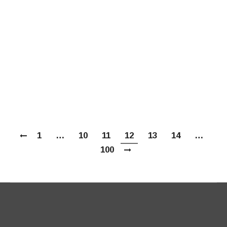
современности (Зачатьевский
ставропигиальный женский монастырь
Москвы, 24 января 2023 года) Всем нам,
избравшим монашеский путь спасения,
важно погружение в отеческую традицию,
вхождение в то пространство святости,
которое нас самих способно привести…
1
…
10
11
12
13
14
…
100