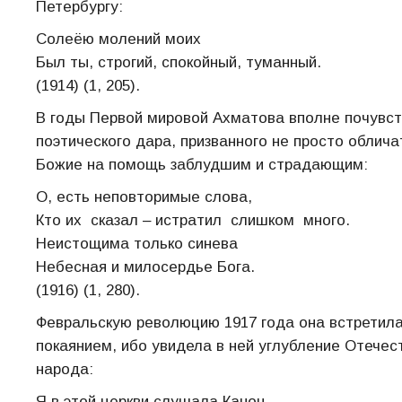
Петербургу:
Солеёю молений моих
Был ты, строгий, спокойный, туманный.
(1914) (1, 205).
В годы Первой мировой Ахматова вполне почувст
поэтического дара, призванного не просто облича
Божие на помощь заблудшим и страдающим:
О, есть неповторимые слова,
Кто их сказал ‒ истратил слишком много.
Неистощима только синева
Небесная и милосердье Бога.
(1916) (1, 280).
Февральскую революцию 1917 года она встретила 
покаянием, ибо увидела в ней углубление Отечес
народа:
Я в этой церкви слушала Канон