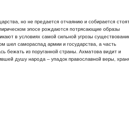
арства, но не предается отчаянию и собирается стоят
е лирическом эпосе рождаются потрясающие образы
икают в условиях самой сильной угрозы существовани
ом шел самораспад армии и государства, а часть
ась бежать из поруганной страны. Ахматова видит и
тившей душу народа ‒ упадок православной веры, хра