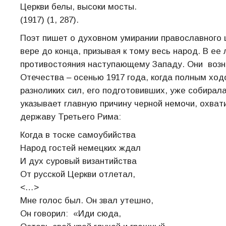
Церкви белы, высоки мосты.
(1917) (1, 287).
Поэт пишет о духовном умирании православного ц
вере до конца, призывая к тому весь народ. В е
противостояния наступающему Западу. Они возн
Отечества ‒ осенью 1917 года, когда полным ход
разноликих сил, его подготовивших, уже собирал
указывает главную причину черной немочи, охва
державу Третьего Рима:
Когда в тоске самоубийства
Народ гостей немецких ждал
И дух суровый византийства
От русской Церкви отлетал,
<…>
Мне голос был. Он звал утешно,
Он говорил: «Иди сюда,