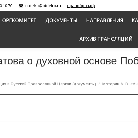
0 10 70
otdelro@otdelro.ru
правобраз.рф
ОРГКОМИТЕТ
ДОКУМЕНТЫ
НАПРАВЛЕНИЯ
К
АРХИВ ТРАНСЛЯЦИЙ
атова о духовной основе По
ция в Русской Православной Церкви (документы)
Моторин А. В. «А