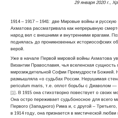
29 января 2020 г., Х
1914 ‒ 1917 ‒ 1941: две Мировые войны и русскую
Ахматова рассматривала как непрерывную смерт
народ вел с внешними и внутренними врагами. По
поднялась до проникновенных историософских о
верой.
Уже в начале Первой мировой войны Ахматова ув
Византии Православия, чья вселенская сущность 
мирозиждительной Софии Премудрости Божией. На 
размышляла «о судьбах России. Нерушимая стен
peгiculum maris, т.е. оплот борьбы с Диаволом — 
[1]
. В 1915 она стихотворно повествует о своих м
Она остро переживает судьбоносное для всего ми
Первого (Западного) Рима и, с другой ‒ Третьего,
в 1914 году, она признается в мистической любви