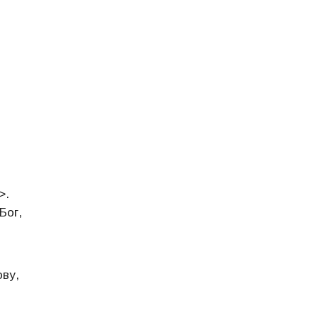
>.
Бог,
ову,