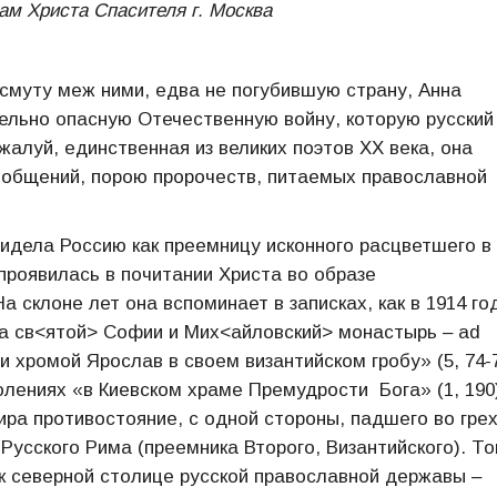
рам Христа Спасителя г. Москва
 смуту меж ними, едва не погубившую страну, Анна
ельно опасную Отечественную войну, которую русский
жалуй, единственная из великих поэтов XX века, она
бобщений, порою пророчеств, питаемых православной
идела Россию как преемницу исконного расцветшего в
проявилась в почитании Христа во образе
склоне лет она вспоминает в записках, как в 1914 го
а св<ятой> Софии и Мих<айловский> монастырь ‒ ad
и хромой Ярослав в своем византийском гробу» (5, 74-
олениях «в Киевском храме Премудрости Бога» (1, 190
ра противостояние, с одной стороны, падшего во гре
 Русского Рима (преемника Второго, Византийского). То
 к северной столице русской православной державы ‒