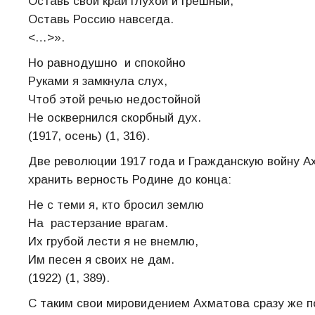
Оставь свой край глухой и грешный,
Оставь Россию навсегда.
<…>».
Но равнодушно и спокойно
Руками я замкнула слух,
Чтоб этой речью недостойной
Не осквернился скорбный дух.
(1917, осень) (1, 316).
Две революции 1917 года и Гражданскую войну А
хранить верность Родине до конца:
Не с теми я, кто бросил землю
На растерзание врагам.
Их грубой лести я не внемлю,
Им песен я своих не дам.
(1922) (1, 389).
С таким свои мировидением Ахматова сразу же п