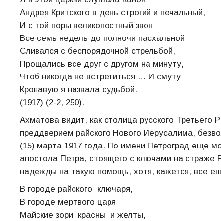
Андрея Критского в день строгий и печальный,
И с той поры великопостный звон
Все семь недель до полночи пасхальной
Сливался с беспорядочной стрельбой,
Прощались все друг с другом на минуту,
Чтоб никогда не встретиться … И смуту
Кровавую я назвала судьбой.
(1917) (2-2, 250).
Ахматова видит, как столица русского Третьего Р
преддверием райского Нового Иерусалима, безво
(15) марта 1917 года. По имени Петроград еще м
апостола Петра, стоящего с ключами на страже Р
надежды на такую помощь, хотя, кажется, все ещ
В городе райского ключаря,
В городе мертвого царя
Майские зори красны и желты,