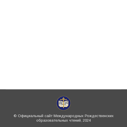
ответственный секретарь Синодального
комитета по взаимодействию с
казачеством Великая Отечественная
война, 75-летие Победы в которой
мы отмечаем в этом году, стала
испытанием духа народа, демонстрации
его несломленности, величия и единства.
Военные события стали важным моментом
на пути к реабилитации…
© Официальный сайт Международных Рождественских
образовательных чтений, 2024