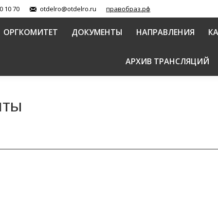
0 10 70
otdelro@otdelro.ru
правобраз.рф
ОРГКОМИТЕТ
ДОКУМЕНТЫ
НАПРАВЛЕНИЯ
К
АРХИВ ТРАНСЛЯЦИЙ
нты
тание в Белгородской области».
авной Церкви (документы)
,
Рождественские парламентские встречи (д