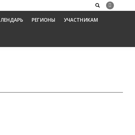
Search:
Вконтакте
АЛЕНДАРЬ
РЕГИОНЫ
УЧАСТНИКАМ
окументы)
Автор:
Балашова Елена
12.02.2016