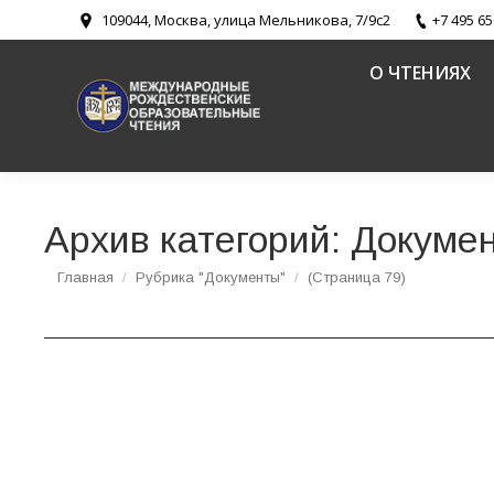
109044, Москва, улица Мельникова, 7/9с2
+7 495 65
О ЧТЕНИЯХ
Архив категорий:
Докуме
Вы здесь:
Главная
Рубрика "Документы"
(Страница 79)
Боженов С. А. «Духовно-нравственное воспи
Религиозное образование и катехизация в Русской Правосл