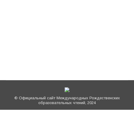
результаты образования и перспективы
развития» – традиционное мероприятие
сектора ОПК в рамках Международных
Рождественских образовательных чтений.
Работу секции возглавили митрополит
Казанский и Татарстанский Феофан и
архиепископ Пятигорский и Черкесский
Феофилакт.
© Официальный сайт Международных Рождественских
образовательных чтений, 2024