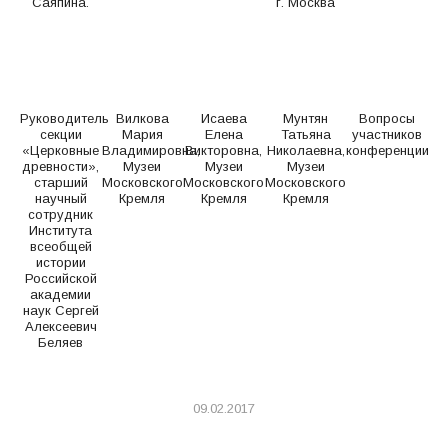
Саяпина.
г. Москва
Руководитель
Вилкова
Исаева
Мунтян
Вопросы
секции
Мария
Елена
Татьяна
участников
«Церковные
Владимировна,
Викторовна,
Николаевна,
конференции
древности»,
Музеи
Музеи
Музеи
старший
Московского
Московского
Московского
научный
Кремля
Кремля
Кремля
сотрудник
Института
всеобщей
истории
Российской
академии
наук Сергей
Алексеевич
Беляев
09.02.2017