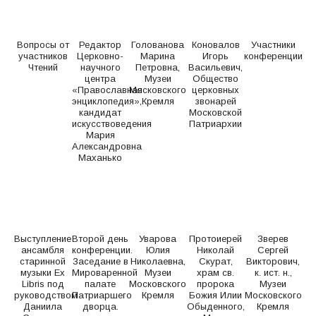
Вопросы от
Редактор
Голованова
Коновалов
Участники
участников
Церковно-
Марина
Игорь
конференции
Чтений
научного
Петровна,
Васильевич,
центра
Музеи
Общество
«Православная
Московского
церковных
энциклопедия»,
Кремля
звонарей
кандидат
Московской
искусствоведения
Патриархии
Мария
Александровна
Маханько
Выступление
Второй день
Уварова
Протоиерей
Зверев
ансамбля
конференции.
Юлия
Николай
Сергей
старинной
Заседание в
Николаевна,
Скурат,
Викторович,
музыки Ex
Мироваренной
Музеи
храм св.
к. ист. н.,
Libris под
палате
Московского
пророка
Музеи
руководством
Патриаршего
Кремля
Божия Илии
Московского
Даниила
дворца.
Обыденного,
Кремля