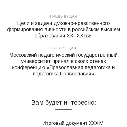
Навигация
ПРЕДЫДУЩАЯ
по
Цели и задачи духовно-нравственного
формирования личности в российском высшем
Предыдущая
записям
образовании XX–XXI вв.
запись:
СЛЕДУЮЩАЯ
Московский педагогический государственный
университет принял в своих стенах
Следующая
конференцию «Православная педагогика и
запись:
педагогика Православия»
Вам будет интересно:
Итоговый документ XXХIV