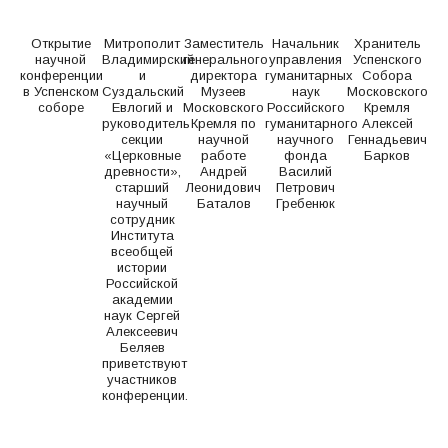
Открытие
Митрополит
Заместитель
Начальник
Хранитель
научной
Владимирский
генерального
управления
Успенского
конференции
и
директора
гуманитарных
Собора
в Успенском
Суздальский
Музеев
наук
Московского
соборе
Евлогий и
Московского
Российского
Кремля
руководитель
Кремля по
гуманитарного
Алексей
секции
научной
научного
Геннадьевич
«Церковные
работе
фонда
Барков
древности»,
Андрей
Василий
старший
Леонидович
Петрович
научный
Баталов
Гребенюк
сотрудник
Института
всеобщей
истории
Российской
академии
наук Сергей
Алексеевич
Беляев
приветствуют
участников
конференции.