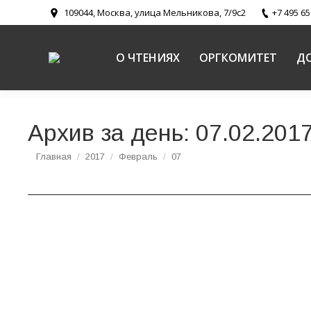
109044, Москва, улица Мельникова, 7/9с2
+7 495 65
О ЧТЕНИЯХ
ОРГКОМИТЕТ
Д
Архив за день:
07.02.201
Вы здесь:
Главная
2017
Февраль
07
Секция «Дошкольное образование – базовая
Новости
,
Религиозное образование и катехизация в Русско
26 января 2017 года в Храме Христа Спасите