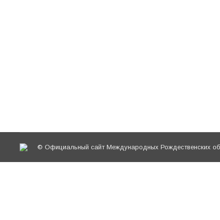
секция «Дошкольное образование – базовая с
и катехизации.
В Зале Церковных Соборов состоялся небо
Новости
,
Пути промысла Божия и святоотеческое наследие
27 января 2017 года, по завершении секции «
Церковных Соборов Храма Христа Спасителя 
© Официальный сайт Международных Рождественских обр