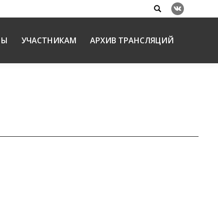
Search:
Вконтакте
НЫ
УЧАСТНИКАМ
АРХИВ ТРАНСЛЯЦИЙ
ой интерес участников Чтений
о и Сосново-Озерского Николая состоялась