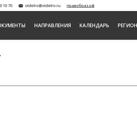
0 10 70
otdelro@otdelro.ru
правобраз.рф
ОКУМЕНТЫ
НАПРАВЛЕНИЯ
КАЛЕНДАРЬ
РЕГИО
7
 ступень в формировании личности» вызвала больш
й Православной Церкви
Автор:
Балашова Елена
07.02.2017
ля под председательством епископа Северобайкальског