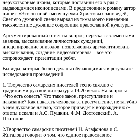
нерукотворные иконы, которые поставили его в ряд с
выдающимися иконописцами. В предисловии к роману автор
пишет: «Это он повёл меня путями Христовых заповедей,
Свет его духовной свечи вырвал из тьмы моего неведения
тысячелетние духовные сокровища православной культуры»
Аргументированный ответ на вопрос, пересказ с элементами
анализа, высказывание личностных суждений,
инсценирование эпизодов, позволяющих аргументировать
высказывания, создание видеоматериала – всё это
сопровождает презентации ребят.
Выводы, которые были сделаны обучающимися в результате
исследования произведений
1. Творчество самарских писателей тесно связано с
традициями русской литературы 19-20 веков. На вопросы
«Что есть совесть? Что такое закон, преступление и
наказание? Как наказать человека за преступление, не загубив
в нём духовное начало, которое приведёт к возрождению?»
ответы искали и А.С. Пушкин, Ф.М. Достоевский, А.
Платонов.
2.Творчество самарских писателей Н. Агафонова и С.
Жигалова говорит о том, что единое православное