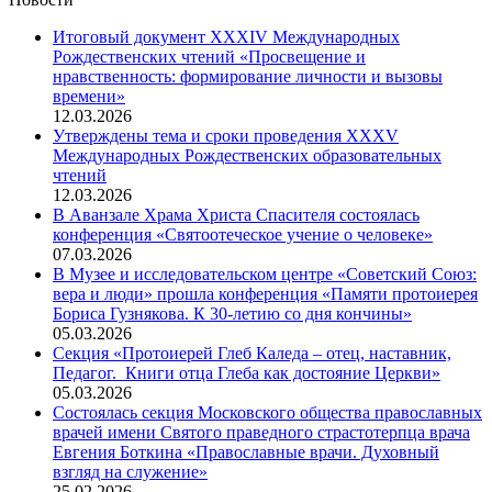
Итоговый документ XXХIV Международных
Рождественских чтений «Просвещение и
нравственность: формирование личности и вызовы
времени»
12.03.2026
Утверждены тема и сроки проведения XXXV
Международных Рождественских образовательных
чтений
12.03.2026
В Аванзале Храма Христа Спасителя состоялась
конференция «Святоотеческое учение о человеке»
07.03.2026
В Музее и исследовательском центре «Советский Союз:
вера и люди» прошла конференция «Памяти протоиерея
Бориса Гузнякова. К 30-летию со дня кончины»
05.03.2026
Секция «Протоиерей Глеб Каледа – отец, наставник,
Педагог. Книги отца Глеба как достояние Церкви»
05.03.2026
Состоялась секция Московского общества православных
врачей имени Святого праведного страстотерпца врача
Евгения Боткина «Православные врачи. Духовный
взгляд на служение»
25.02.2026