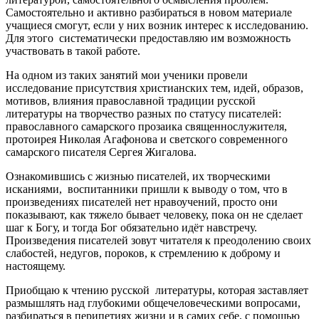
Самостоятельно и активно разбираться в новом материале
учащиеся смогут, если у них возник интерес к исследованию.
Для этого систематически предоставляю им возможность
участвовать в такой работе.
На одном из таких занятий мои ученики провели
исследование присутствия христианских тем, идей, образов,
мотивов, влияния православной традиции русской
литературы на творчество разных по статусу писателей:
православного самарского прозаика священнослужителя,
протоирея Николая Агафонова и светского современного
самарского писателя Сергея Жигалова.
Ознакомившись с жизнью писателей, их творческими
исканиями, воспитанники пришли к выводу о том, что в
произведениях писателей нет нравоучений, просто они
показывают, как тяжело бывает человеку, пока он не сделает
шаг к Богу, и тогда Бог обязательно идёт навстречу.
Произведения писателей зовут читателя к преодолению своих
слабостей, недугов, пороков, к стремлению к доброму и
настоящему.
Приобщаю к чтению русской литературы, которая заставляет
размышлять над глубокими общечеловеческими вопросами,
разбираться в перипетиях жизни и в самих себе, с помощью