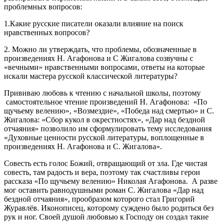
проблемных вопросов:
1.Какие русские писатели оказали влияние на поиск
нравственных вопросов?
2. Можно ли утверждать, что проблемы, обозначенные в
произведениях Н. Агафонова и С Жигалова созвучны с
«вечными» нравственными вопросами, ответы на которые
искали мастера русской классической литературы?
Прививаю любовь к чтению с начальной школы, поэтому
самостоятельное чтение произведений Н. Агафонова: «По
щучьему велению», «Возмездие», «Победа над смертью» и С.
Жигалова: «Сбор кукол в окрестностях», «Дар над бездной
отчаяния» позволило им сформулировать тему исследования
«Духовные ценности русской литературы, воплощенные в
произведениях Н. Агафонова и С. Жигалова».
Совесть есть голос Божий, отвращающий от зла. Где чистая
совесть, там радость и вера, поэтому так счастливы герои
рассказа «По щучьему велению» Николая Агафонова. А разве
мог оставить равнодушными роман С. Жигалова «Дар над
бездной отчаяния», прообразом которого стал Григорий
Журавлёв. Иконописец, которому суждено было родиться без
рук и ног. Своей душой любовью к Господу он создал такие