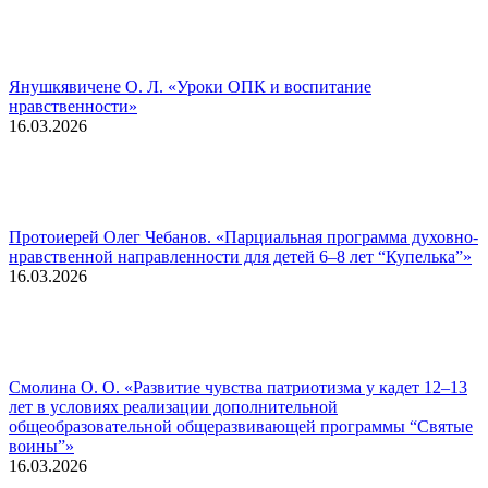
Янушкявичене О. Л. «Уроки ОПК и воспитание
нравственности»
16.03.2026
Протоиерей Олег Чебанов. «Парциальная программа духовно-
нравственной направленности для детей 6–8 лет “Купелькаˮ»
16.03.2026
Смолина О. О. «Развитие чувства патриотизма у кадет 12–13
лет в условиях реализации дополнительной
общеобразовательной общеразвивающей программы “Святые
воины”»
16.03.2026