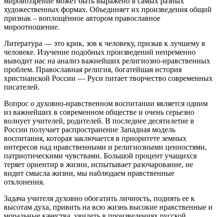
мировоззрение может быть выражено в самых разных
художественных формах. Объединяет их произведения общий
признак – воплощённое автором православное
мироотношение.
Литература — это крик, зов к человеку, призыв к лучшему в
человеке. Изучение подобных произведений непременно
выводит нас на анализ важнейших религиозно-нравственных
проблем. Православная религия, богатейшая история
христианской России — Руси питает творчество современных
писателей.
Вопрос о духовно-нравственном воспитании является одним
из важнейших в современном обществе и очень серьезно
волнует учителей, родителей. В последнее десятилетие в
России получает распространение Западная модель
воспитания, которая заключается в приоритете земных
интересов над нравственными и религиозными ценностями,
патриотическими чувствами. Большой процент учащихся
теряет ориентир в жизни, испытывает разочарование, не
видит смысла жизни, мы наблюдаем нравственные
отклонения.
Задача учителя духовно обогатить личность, поднять ее к
высотам духа, привить на всю жизнь высокие нравственные и
моральные качества, увидеть в произведениях русской