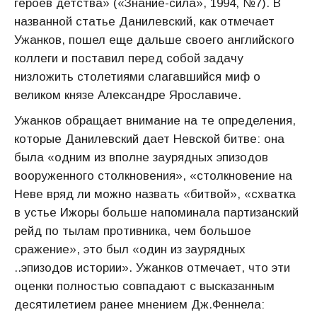
героев детства» («Знание-сила», 1994, №7). В
названной статье Данилевский, как отмечает
Ужанков, пошел еще дальше своего английского
коллеги и поставил перед собой задачу
низложить столетиями слагавшийся миф о
великом князе Александре Ярославиче.
Ужанков обращает внимание на те определения,
которые Данилевский дает Невской битве: она
была «одним из вполне заурядных эпизодов
вооруженного столкновения», «столкновение на
Неве вряд ли можно назвать «битвой», «схватка
в устье Ижоры больше напоминала партизанский
рейд по тылам противника, чем большое
сражение», это был «один из заурядных
..эпизодов истории». Ужанков отмечает, что эти
оценки полностью совпадают с высказанным
десятилетием ранее мнением Дж.Феннела: