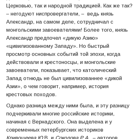
Церковью, так и народной традицией. Как же так?
– негодуют ниспровергатели, – ведь князь
Александр, на самом деле, сотрудничал с
монгольскими завоевателями! Более того, князь
Александр предпочел «дикую Азию»
«цивилизованному Западу». Но быстрый
просмотр основных событий той эпохи, когда
действовали и крестоносцы, и монгольские
завоеватели, показывает, что католический
Запад отнюдь не был цивилизованнее «дикой
Азии», о чем говорит, например, история
крестовых походов.
Однако разница между ними была, и эту разницу
подчеркивали многие российские историки,
начиная с Вернадского. Она выделена и у
современных петербургских историков
Кривошеева Ю
.В. и
Соколова Р
.
А
. – авторов