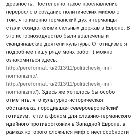
древность. Постепенно такое прославление
переросло в создание политических мифов о
том, что именно германский дух и германцы
стали созидателями сильных держав в Европе. В
это историозодчество были вовлечены и
скандинавские деятели культуры. О готицизме я
подробнее пишу ряде моих работ ( можно
ознакомиться здесь:
http://pereformat.ru/2013/11/politicheskij-mif-
normanizma/
;
http://pereformat.ru/2013/11/politicheskij-mif-
normanizma/
). Здесь же хотелось бы особо
отметить, что культурно-историческая
обстановка, породившая североевропейский
готицизм, стала фоном для славяно-германского
идейного противостояния в Западной Европе, в
рамках которого сложился миф о неспособности