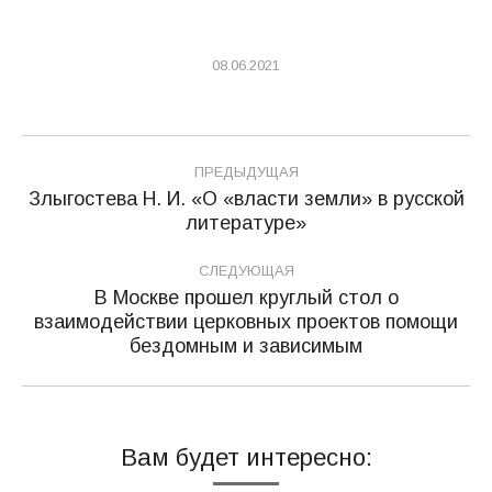
08.06.2021
Навигация
ПРЕДЫДУЩАЯ
по
Злыгостева Н. И. «О «власти земли» в русской
Предыдущая
литературе»
записям
запись:
СЛЕДУЮЩАЯ
В Москве прошел круглый стол о
взаимодействии церковных проектов помощи
Следующая
бездомным и зависимым
запись:
Вам будет интересно: