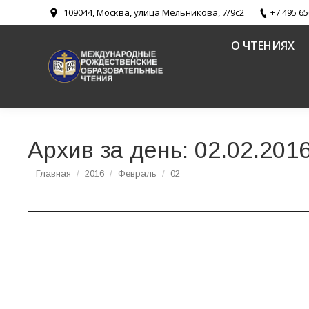
109044, Москва, улица Мельникова, 7/9с2
+7 495 65
О ЧТЕНИЯХ
Архив за день:
02.02.201
Вы здесь:
Главная
2016
Февраль
02
В Храме Христа Спасителя состоялся мастер
воскресных школ
Новости
,
Религиозное образование и катехизация в Русско