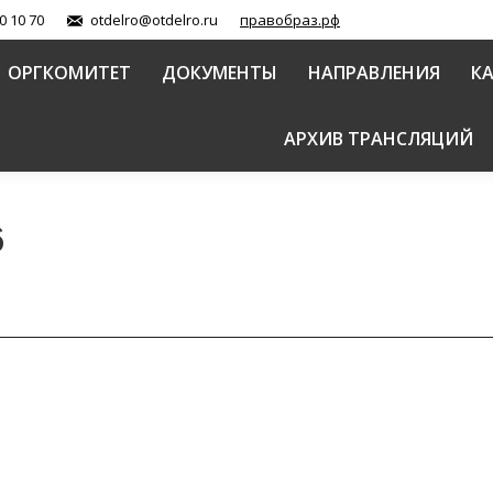
0 10 70
otdelro@otdelro.ru
правобраз.рф
ОРГКОМИТЕТ
ДОКУМЕНТЫ
НАПРАВЛЕНИЯ
К
АРХИВ ТРАНСЛЯЦИЙ
6
-класс для педагогов государственных, православн
й Православной Церкви
Автор:
Балашова Елена
02.02.2016