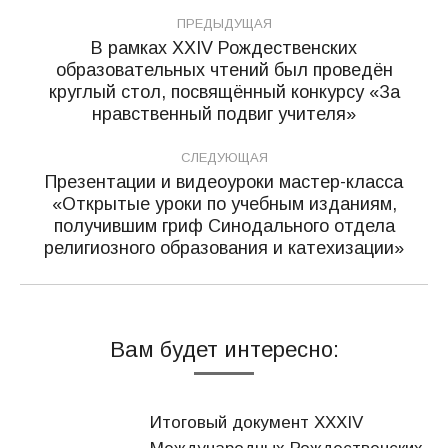
Навигация
ПРЕДЫДУЩАЯ
по
В рамках XXIV Рождественских
образовательных чтений был проведён
записям
Предыдущая
круглый стол, посвящённый конкурсу «За
запись:
нравственный подвиг учителя»
СЛЕДУЮЩАЯ
Презентации и видеоуроки мастер-класса
«Открытые уроки по учебным изданиям,
Следующая
получившим гриф Синодального отдела
запись:
религиозного образования и катехизации»
Вам будет интересно:
Итоговый документ XXХIV