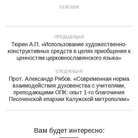
10.02.2018
Навигация
ПРЕДЫДУЩАЯ
по
Тюрин А.П. «Использование художественно-
конструктивных средств в целях приобщения к
Предыдущая
записям
ценностям церковнославянского языка»
запись:
СЛЕДУЮЩАЯ
Прот. Александр Рябов. «Современная норма
взаимодействия духовенства с учителями,
Следующая
преподающими ОПК: опыт 1-го благочиния
запись:
Песоченской епархии Калужской митрополии»
Вам будет интересно: