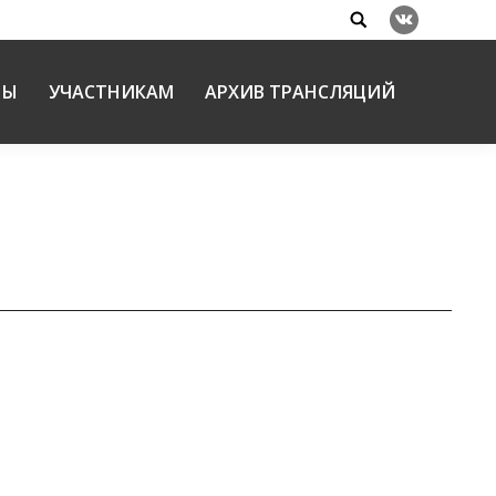
Search:
Вконтакте
НЫ
УЧАСТНИКАМ
АРХИВ ТРАНСЛЯЦИЙ
роцессе — мастер-класс на Рождественских
на
14.02.2023