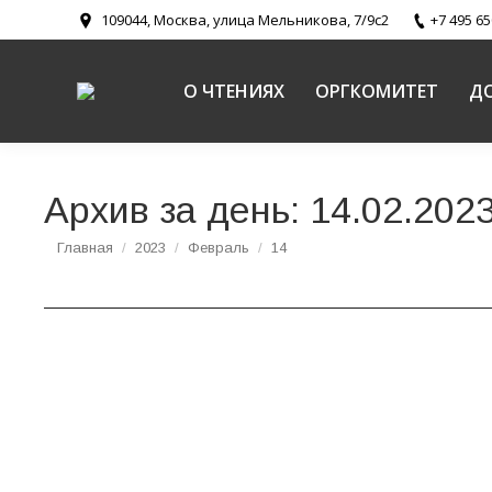
109044, Москва, улица Мельникова, 7/9с2
+7 495 65
О ЧТЕНИЯХ
ОРГКОМИТЕТ
Д
Архив за день:
14.02.202
Вы здесь:
Главная
2023
Февраль
14
Практическое применение мультимедийных п
чтениях
Новости
,
Новости направлений
,
Религиозное образование и