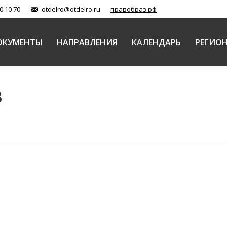
0 10 70
otdelro@otdelro.ru
правобраз.рф
ОКУМЕНТЫ
НАПРАВЛЕНИЯ
КАЛЕНДАРЬ
РЕГИО
3
рограмм телеканала «Радость моя» в обучающем п
 катехизация в Русской Православной Церкви
Автор:
Балашова Еле