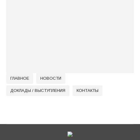
На площадке магазина Издательства
Московской Патриархии прошел семинар,
посвященный актуальному ассортименту
духовно-просветительской литературы
ГЛАВНОЕ
НОВОСТИ
ДОКЛАДЫ / ВЫСТУПЛЕНИЯ
КОНТАКТЫ