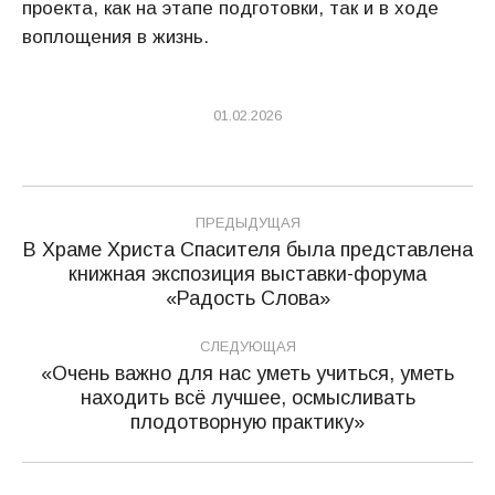
проекта, как на этапе подготовки, так и в ходе
воплощения в жизнь.
01.02.2026
Навигация
ПРЕДЫДУЩАЯ
по
В Храме Христа Спасителя была представлена
книжная экспозиция выставки-форума
Предыдущая
записям
«Радость Слова»
запись:
СЛЕДУЮЩАЯ
«Очень важно для нас уметь учиться, уметь
находить всё лучшее, осмысливать
Следующая
плодотворную практику»
запись: