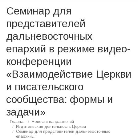
Семинар для
представителей
дальневосточных
епархий в режиме видео-
конференции
«Взаимодействие Церкви
и писательского
сообщества: формы и
задачи»
Вы здесь:
Главная
Новости направлений
Издательская деятельность Церкви
Семинар для представителей дальневосточных
епархий…