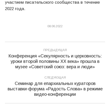
участием писательского сообщества в течение
2022 года.
08.06.2022
Навигация
ПРЕДЫДУЩАЯ
по
Конференция «Секулярность и церковность:
уроки второй половины ХХ века» прошла в
Предыдущая
записям
музее «Советский союз: вера и люди»
запись:
СЛЕДУЮЩАЯ
Семинар для епархиальных кураторов
выставки-форума «Радость Слова» в режиме
Следующая
видео-конференции
запись: