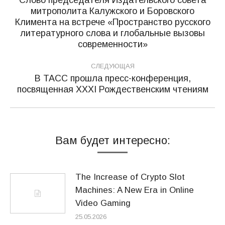
по
митрополита Калужского и Боровского
записям
Климента на встрече «Пространство русского
Предыдущая
литературного слова и глобальные вызовы
запись:
современности»
СЛЕДУЮЩАЯ
В ТАСС прошла пресс-конференция,
Следующая
посвященная XXXI Рождественским чтениям
запись:
Вам будет интересно:
The Increase of Crypto Slot
Machines: A New Era in Online
Video Gaming
25.05.2026