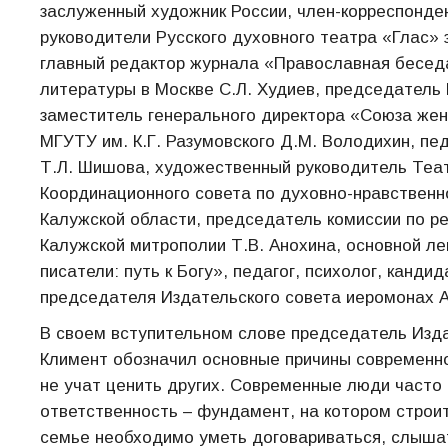
заслуженный художник России, член-корреспонде
руководители Русского духовного театра «Глас» 
главный редактор журнала «Православная беседа
литературы в Москве С.Л. Худиев, председатель
заместитель генерального директора «Союза жен
МГУТУ им. К.Г. Разумовского Д.М. Володихин, пед
Т.Л. Шишова, художественный руководитель Теат
Координационного совета по духовно-нравствен
Калужской области, председатель комиссии по р
Калужской митрополии Т.В. Анохина, основной ле
писатели: путь к Богу», педагог, психолог, канди
председателя Издательского совета иеромонах Ав
В своем вступительном слове председатель Изда
Климент обозначил основные причины современног
не учат ценить других. Современные люди часто 
ответственность – фундамент, на котором строи
семье необходимо уметь договариваться, слышать