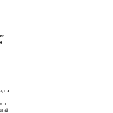
сии
н
я, но
о в
овий