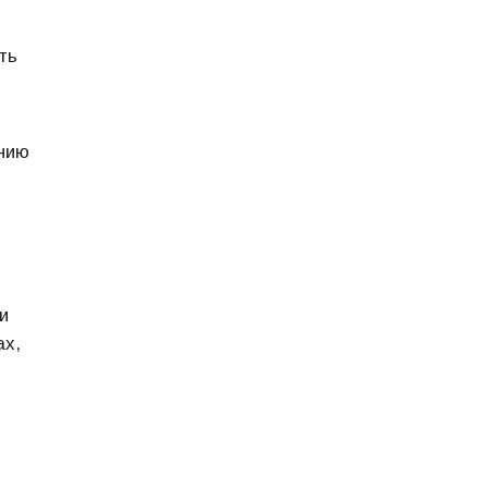
ть
нию
и
ах,