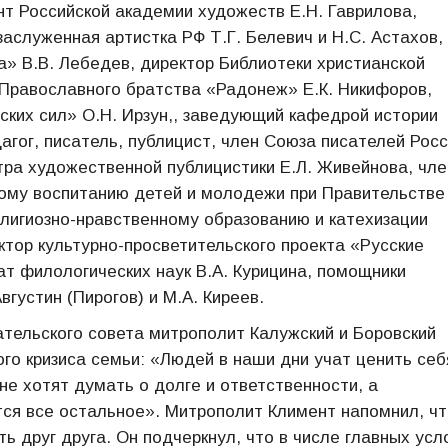
нт Российской академии художеств Е.Н. Гаврилова,
заслуженная артистка РФ Т.Г. Белевич и Н.С. Астахов,
» В.В. Лебедев, директор Библиотеки христианской
 Православного братства «Радонеж» Е.К. Никифоров,
ских сил» О.Н. Ирзун,, заведующий кафедрой истории
агог, писатель, публицист, член Союза писателей Рос
ра художественной публицистики Е.Л. Живейнова, чле
ному воспитанию детей и молодежи при Правительстве
елигиозно-нравственному образованию и катехизации
ктор культурно-просветительского проекта «Русские
дат филологических наук В.А. Курицина, помощники
густин (Пирогов) и М.А. Киреев.
тельского совета митрополит Калужский и Боровский
о кризиса семьи: «Людей в наши дни учат ценить себ
не хотят думать о долге и ответственности, а
тся все остальное». Митрополит Климент напомнил, чт
 друг друга. Он подчеркнул, что в числе главных усл