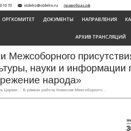
0 10 70
otdelro@otdelro.ru
правобраз.рф
ОРГКОМИТЕТ
ДОКУМЕНТЫ
НАПРАВЛЕНИЯ
К
АРХИВ ТРАНСЛЯЦИЙ
и Межсоборного присутстви
ьтуры, науки и информации 
ережение народа»
ть Церкви
В рамках работы Комиссии Межсоборного…
Я
3