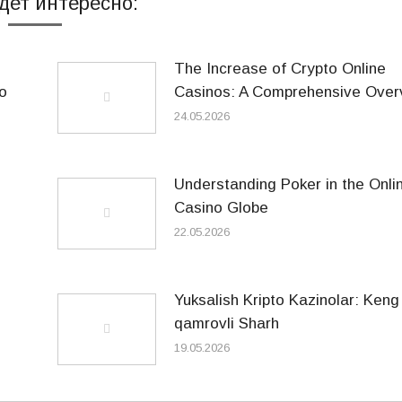
дет интересно:
The Increase of Crypto Online
o
Casinos: A Comprehensive Over
24.05.2026
Understanding Poker in the Onli
Casino Globe
22.05.2026
Yuksalish Kripto Kazinolar: Keng
qamrovli Sharh
19.05.2026