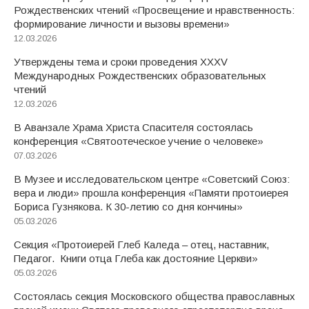
Рождественских чтений «Просвещение и нравственность:
формирование личности и вызовы времени»
12.03.2026
Утверждены тема и сроки проведения XXXV
Международных Рождественских образовательных
чтений
12.03.2026
В Аванзале Храма Христа Спасителя состоялась
конференция «Святоотеческое учение о человеке»
07.03.2026
В Музее и исследовательском центре «Советский Союз:
вера и люди» прошла конференция «Памяти протоиерея
Бориса Гузнякова. К 30-летию со дня кончины»
05.03.2026
Секция «Протоиерей Глеб Каледа – отец, наставник,
Педагог. Книги отца Глеба как достояние Церкви»
05.03.2026
Состоялась секция Московского общества православных