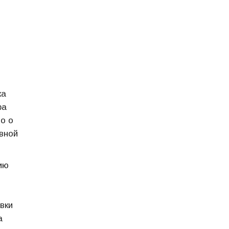
ка
ра
о о
вной
ию
вки
а