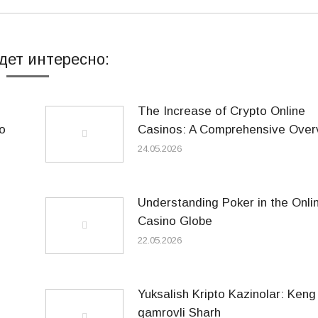
дет интересно:
The Increase of Crypto Online
o
Casinos: A Comprehensive Over
24.05.2026
Understanding Poker in the Onli
Casino Globe
22.05.2026
Yuksalish Kripto Kazinolar: Keng
qamrovli Sharh