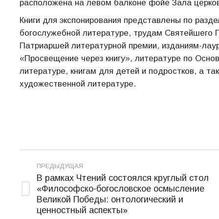
расположена на левом балконе фойе Зала церко
Книги для экспонирования представлены по разд
богослужебной литературе, трудам Святейшего 
Патриаршей литературной премии, изданиям-лаур
«Просвещение через книгу», литературе по Осно
литературе, книгам для детей и подростков, а т
художественной литературе.
Навигация
ПРЕДЫДУЩАЯ
по
В рамках Чтений состоялся круглый стол
«Философско-богословское осмысление
записям
Предыдущая
Великой Победы: онтологический и
запись:
ценностный аспекты»