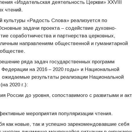
ления «Издательская деятельность Церкви» XXVIII
х чтений.
ой культуры «Радость Слова» реализуется по
сновные задачи проекта – содействие духовно-
тие соработничества и партнерства церковных,
зличным направлениям общественной и гуманитарной
 обществе.
 решение ряда задач государственных программ
 Федерации на 2016 – 2020 годы» и Национальной
е ожидаемые результаты реализации Национальной
на 2020 г.):
я России до уровня, сопоставимого с развитыми и ак
ффективные мероприятия популяризации чтения.
я как новые, так и успешно зарекомендовавшие себя
 с учетом динамично меняющейся ситуации в окружаю