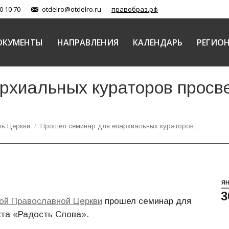
0 10 70
otdelro@otdelro.ru
правобраз.рф
ОКУМЕНТЫ
НАПРАВЛЕНИЯ
КАЛЕНДАРЬ
РЕГИО
хиальных кураторов просве
ть Церкви
Прошел семинар для епархиальных кураторов…
Я
3
ой Православной Церкви
прошел семинар для
кта «Радость Слова».