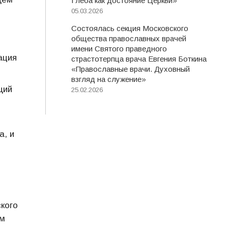
Глеба как достояние Церкви»
05.03.2026
Состоялась секция Московского
общества православных врачей
имени Святого праведного
ация
страстотерпца врача Евгения Боткина
«Православные врачи. Духовный
взгляд на служение»
щий
25.02.2026
а, и
кого
ом