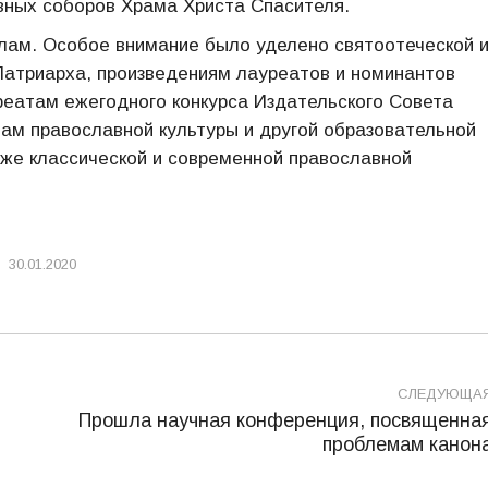
вных соборов Храма Христа Спасителя.
елам. Особое внимание было уделено святоотеческой 
Патриарха, произведениям лауреатов и номинантов
еатам ежегодного конкурса Издательского Совета
вам православной культуры и другой образовательной
акже классической и современной православной
30.01.2020
СЛЕДУЮЩА
Прошла научная конференция, посвященна
Следующая
проблемам канон
запись: