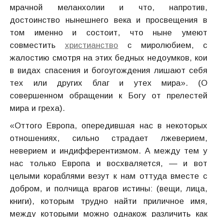
мрачной меланхолии и что, напротив,
достоинство нынешнего века и просвещения в
том именно и состоит, что ныне умеют
совместить
христианство
с миролюбием, с
жалостию смотря на этих бедных недоумков, кои
в видах спасения и богоугождения лишают себя
тех или других благ и утех мира».
(О
совершенном обращении к Богу от прелестей
мира и греха).
«Оттого Европа, опередившая нас в некоторых
отношениях, сильно страдает лжеверием,
неверием и индифферентизмом. А между тем у
нас только Европа и восхваляется, — и вот
целыми кораблями везут к нам оттуда вместе с
добром, и полчища врагов истины: (вещи, лица,
книги), которым трудно найти приличное имя,
между которыми можно однакож различить как