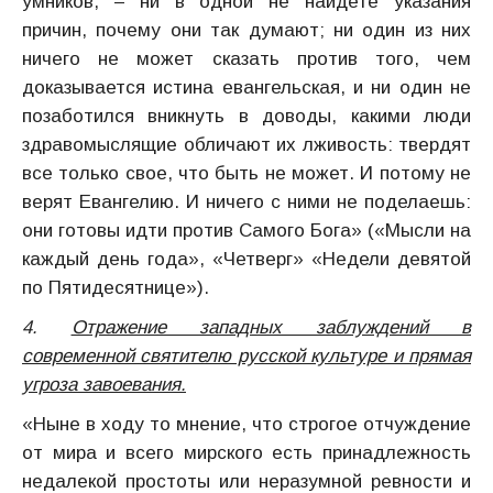
умников, – ни в одной не найдете указания
причин, почему они так думают; ни один из них
ничего не может сказать против того, чем
доказывается истина евангельская, и ни один не
позаботился вникнуть в доводы, какими люди
здравомыслящие обличают их лживость: твердят
все только свое, что быть не может. И потому не
верят Евангелию. И ничего с ними не поделаешь:
они готовы идти против Самого Бога» («Мысли на
каждый день года», «Четверг» «Недели девятой
по Пятидесятнице»).
4.
Отражение западных заблуждений в
современной святителю русской культуре и прямая
угроза завоевания.
«Ныне в ходу то мнение, что строгое отчуждение
от мира и всего мирского есть принадлежность
недалекой простоты или неразумной ревности и