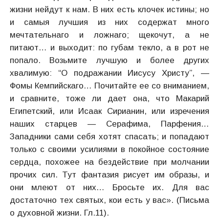
жизни нейдут к нам. В них есть клочек истины; но
и самыя лучшия из них содержат много
мечтательнаго и ложнаго; щекочут, а не
питают… и выходит: по губам текло, а в рот не
попало. Возьмите лучшую и более других
хвалимую: “О подражании Иисусу Христу”, —
Фомы Кемпийскаго… Почитайте ее со вниманием,
и сравните, тоже ли дает она, что Макарий
Египетский, или Исаак Сирианин, или изречения
наших старцев — Серафима, Парфения…
Западники сами себя хотят спасать; и попадают
только с своими усилиями в покойное состояние
сердца, похожее на бездействие при молчании
прочих сил. Тут фантазия рисует им образы, и
они млеют от них… Бросьте их. Для вас
достаточно тех святых, кои есть у вас». (Письма
о духовной жизни. Гл.11).