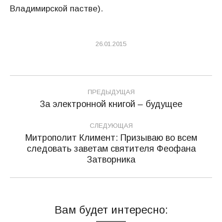
Владимирской пастве).
26.01.2015
Навигация
ПРЕДЫДУЩАЯ
по
За электронной книгой – будущее
Предыдущая
запись:
записям
СЛЕДУЮЩАЯ
Митрополит Климент: Призываю во всем
следовать заветам святителя Феофана
Следующая
Затворника
запись:
Вам будет интересно: