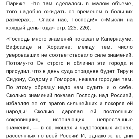
Париже. Что там сделалось в малом объеме,
того надобно ожидать со временем в больших
размерах… Спаси нас, Господи!» («Мысли на
каждый день года» стр. 225, 226).
«Господь много знамений показал в Капернауме,
Вифсаиде и Хоразине; между тем, число
уверовавших не соответствовало силе знамений.
Потому-то Он строго и обличил эти города и
присудил, что в день суда отраднее будет Тиру и
Сидону, Содому и Гоморре, нежели городам тем.
По этому образцу надо нам судить и о себе.
Сколько знамений показал Господь над Россией,
избавляя ее от врагов сильнейших и покоряя ей
народы! Сколько даровал ей постоянных
сокровищниц, источающих непрестанные
знамения, — в св. мощах и чудотворных иконах,
рассеянных по всей России! И, однако ж, во дни