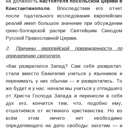
на должность
настоятеля по­соль­­ской церкви в
Константинополе
. Впо­след­ствии его отчет
после тщательного исследования европейских
реалий имел большое значение при обсуж­дении
греко-болгарской распри Святей­шим Синодом
Русской Православной Церкви.
2.
Причины европейской поврежденности по
определению святителя.
«Как развратился Запад? Сам себя развратил:
стали вме­сто Евангелия учиться у язычников и
перенимать у них обычаи — и разврати­лись. То
же будет и у нас: начали мы учиться у отпадшего
от Христа Господа Запада и перенесли в себя
дух его, кончится тем, что, подобно ему,
отшатнёмся от истинного христианства. Но во
всём этом ничего нет необходимо
определяющего на дело свободы: захотим — и