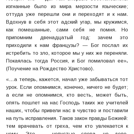
изгнанные было из мира мерзости языческие;
оттуда уже перешли они и переходят и к нам.
Вдохнув в себя этот адский угар, мы кружимся,
как помешанные, сами себя не помня. Но
припомним двенадцатый год: зачем это
приходили к нам французы? — Бог послал их
истребить то зло, которое мы у них же переняли.
Покаялась тогда Россия, и Бог помиловал ее»
.
(Поучение на Рождество Христово).
«…а теперь, кажется, начал уже забываться тот
урок. Если опомнимся, конечно, ничего не будет;
а если не опомнимся, кто весть, может быть,
опять пошлет на нас Господь таких же учителей
наших, чтобы привели нас в чувство и поставили
на путь исправления. Таков закон правды Божией:
тем врачевать от греха, чем кто увлекается к
нему. Это — непустые слова, но дело,