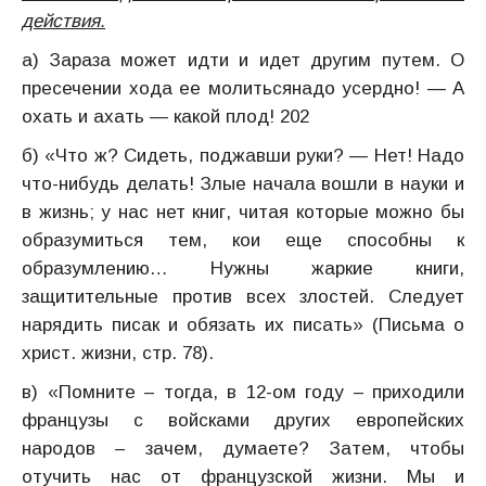
действия.
а) Зараза может идти и идет другим путем. О
пресечении хода ее молитьсянадо усердно! — А
охать и ахать — какой плод! 202
б) «Что ж? Сидеть, поджавши руки? — Нет! Надо
что-нибудь делать! Злые начала вошли в науки и
в жизнь; у нас нет книг, читая которые можно бы
образумиться тем, кои еще способны к
образумлению… Нужны жаркие книги,
защитительные против всех злостей. Следует
нарядить писак и обязать их писать» (Письма о
христ. жизни, стр. 78).
в) «Помните – тогда, в 12-ом году – приходили
французы с войсками других европейских
народов – зачем, думаете? Затем, чтобы
отучить нас от французской жизни. Мы и