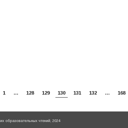
Государство.» (Совершенствование законодательства
V Рождественских Парламентских встреч 26 января 
ыми институтами и СМИ
,
Рождественские парламентские встречи
,
Церк
треч Комитет Государственной Думы по развитию гра
альным отделом Московского Патриархата по взаимод
Общество. Государство.» (Совершенствование законода
едседателя Комитета Государственной Думы по раз
1
…
128
129
130
131
132
…
168
х образовательных чтений, 2024