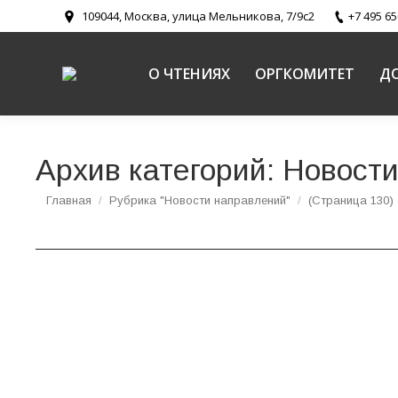
109044, Москва, улица Мельникова, 7/9с2
+7 495 65
О ЧТЕНИЯХ
ОРГКОМИТЕТ
Д
Архив категорий:
Новости
Вы здесь:
Главная
Рубрика "Новости направлений"
(Страница 130)
Слово митрополита Волоколамского Илариона
Документы
,
Новости направлений
,
Традиции, диалог, внешн
26 января 2017 года в рамках ХХV Междунаро