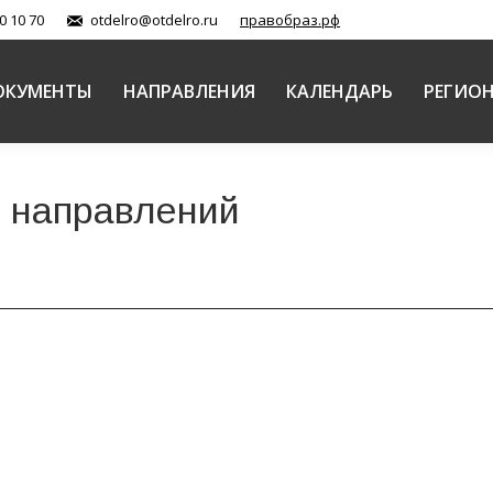
0 10 70
otdelro@otdelro.ru
правобраз.рф
ОКУМЕНТЫ
НАПРАВЛЕНИЯ
КАЛЕНДАРЬ
РЕГИО
 направлений
 на заседании круглого стола «Культурное и духов
ие связи
,
Традиции, диалог, внешние связи (документы)
Автор:
ОВЦС
дных Рождественских образовательных чтений в актов