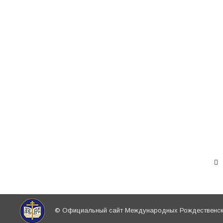
Круглый стол на тему «Религия. Общество. 
рамках проводимых в Государственной Думе 
Взаимодействие Церкви с государственными и общественн
государство, общество
Автор:
Сергей Репринцев ОВЦОиСМИ
26.01.2017
В рамках V Рождественских Парламентских вс
религиозных объединений совместно с Синод
заседание Круглого стола на тему «Религия. 
Работа проходила под председательством Пр
© Официальный сайт Международных Рождественски