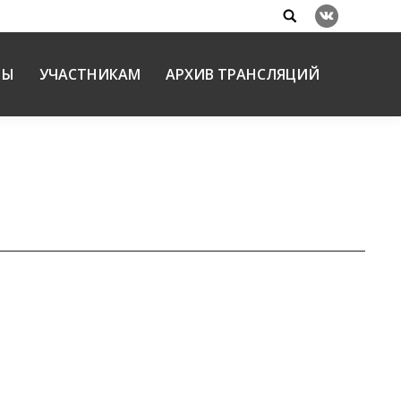
Search:
Вконтакте
НЫ
УЧАСТНИКАМ
АРХИВ ТРАНСЛЯЦИЙ
ное наследие русского зарубежья»
27.01.2017
ом зале Общецерковной аспирантуры и