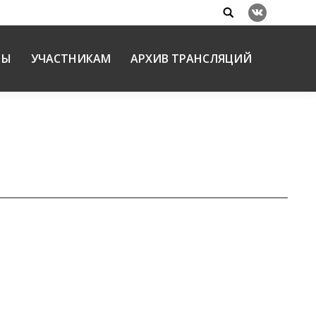
Search:
Вконтакте
НЫ
УЧАСТНИКАМ
АРХИВ ТРАНСЛЯЦИЙ
.2016
ли епархиальных отделов