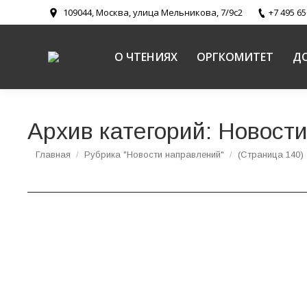
109044, Москва, улица Мельникова, 7/9с2
+7 495 65
О ЧТЕНИЯХ
ОРГКОМИТЕТ
Д
Архив категорий:
Новости
Вы здесь:
Главная
Рубрика "Новости направлений"
(Страница 140)
В Москве завершилась пастырская стажиров
Новости
,
Новости направлений
,
Социальное служение Церк
Пастырская стажировка проходила с 27 по 31 