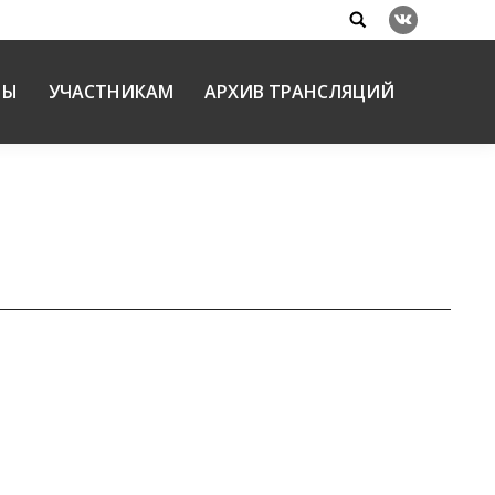
Search:
Вконтакте
НЫ
УЧАСТНИКАМ
АРХИВ ТРАНСЛЯЦИЙ
Святой Руси к 75-летию Великой Победы»
2021
пархии, был прочитан в рамках секции