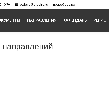
0 10 70
otdelro@otdelro.ru
правобраз.рф
ОКУМЕНТЫ
НАПРАВЛЕНИЯ
КАЛЕНДАРЬ
РЕГИО
 направлений
проекта Смоленской епархии «Жемчужное ожерелье 
ковь и молодежь (документы)
Автор:
Служба коммуникаций
08.07.
лам молодежи иерея Максима Костюкова Смоленской е