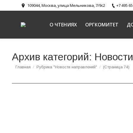
109044, Москва, улица Мельникова, 7/9с2
+7 495 65
О ЧТЕНИЯХ
ОРГКОМИТЕТ
Д
Архив категорий:
Новости
Вы здесь:
Главная
Рубрика "Новости направлений"
(Страница 74)
Презентация международного молодёжного 
Документы
,
Новости направлений
,
Церковь и молодежь
,
Цер
Доклад помощника руководителя отдела по де