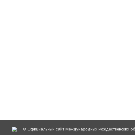
Интернет на защите семьи, брака и жизни: 
Александры Владимировны
Новости направлений
,
Роль Русской Православной Церкви в
05.07.2021
Антисемейный контент в социальных сетях.
сайта Нараспутье.ру Афанасьева Андрея А
Новости направлений
,
Роль Русской Православной Церкви в
05.07.2021
© Официальный сайт Международных Рождественских обр