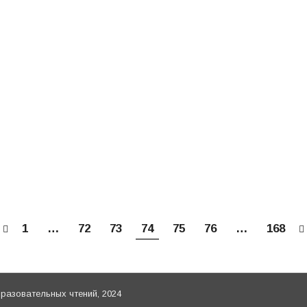
итоги года и взгляд в будущее. Выступление коорди
 защите семьи и материнства (документы)
Автор:
Патриаршая комис
 Проблемы распространения и влияния на детей. Вы
натольевича
 защите семьи и материнства (документы)
Автор:
Патриаршая комис
1
…
72
73
74
75
76
…
168
азовательных чтений, 2024