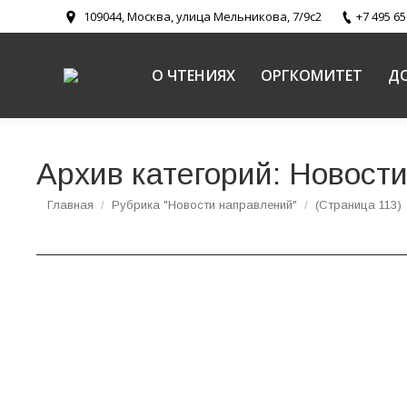
109044, Москва, улица Мельникова, 7/9с2
+7 495 65
О ЧТЕНИЯХ
ОРГКОМИТЕТ
Д
Архив категорий:
Новости
Вы здесь:
Главная
Рубрика "Новости направлений"
(Страница 113)
Чурсанов С. А. «Соотнесенность Божественн
аксиологии»
Новости направлений
,
Пути промысла Божия и святоотеческ