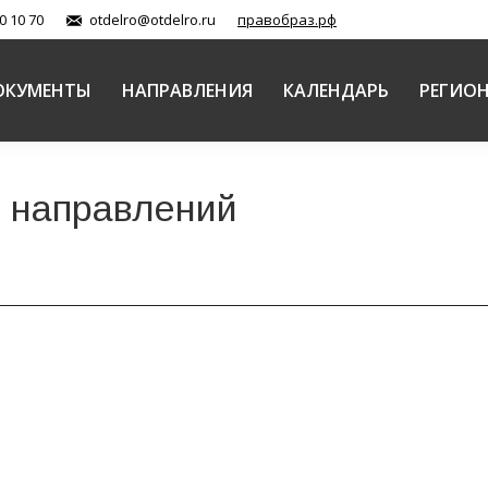
0 10 70
otdelro@otdelro.ru
правобраз.рф
ОКУМЕНТЫ
НАПРАВЛЕНИЯ
КАЛЕНДАРЬ
РЕГИО
 направлений
ых лиц в триадологии великих каппадокийцев и бог
ое наследие (документы)
Автор:
Балашова Елена
23.05.2018