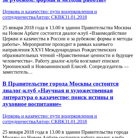
Церковь и казачество: пути воцерковления и
сотрудничества
Автор:
СКВК
31.01.2018
25 января 2018 года в 13.00 в здании Правительства Москвы
на Новом Арбате состоится диалог-клуб «Взаимодействие
Церкви и казачества в России и за рубежом: формы и методы
работы». Мероприятие проходит в рамках казачьего
направления XXVI Международных Рождественских
образовательных чтений «Нравственные ценности и будущее
человечества». Работу диалог-клуба возглавит епископ
Урюпинский и Новоаннинский Елисей. Сопредседатель —
заместитель…
В Правительстве города Москвы состоится
диалог-клуб «Научная и художественная
литература о казачестве: поиск истины и
духовное воспитание»
Церковь и казачество: пути воцерковления и
сотрудничества
Автор:
СКВК
31.01.2018
25 января 2018 года в 13.00 в здании Правительства города
Москвы на Новом Арбате состоится работа диалог-клуба