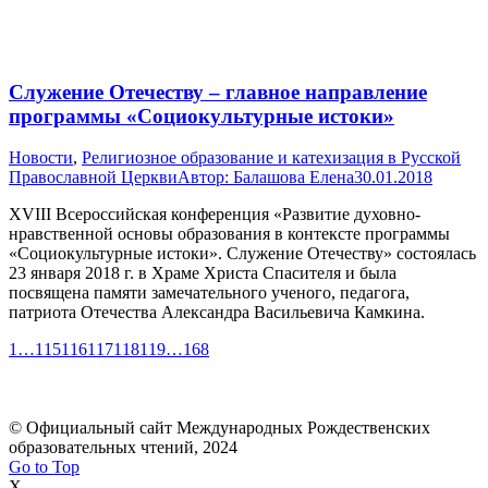
Служение Отечеству – главное направление
программы «Социокультурные истоки»
Новости
,
Религиозное образование и катехизация в Русской
Православной Церкви
Автор:
Балашова Елена
30.01.2018
XVIII Всероссийская конференция «Развитие духовно-
нравственной основы образования в контексте программы
«Социокультурные истоки». Служение Отечеству» состоялась
23 января 2018 г. в Храме Христа Спасителя и была
посвящена памяти замечательного ученого, педагога,
патриота Отечества Александра Васильевича Камкина.
1
…
115
116
117
118
119
…
168
© Официальный сайт Международных Рождественских
образовательных чтений, 2024
Go to Top
X