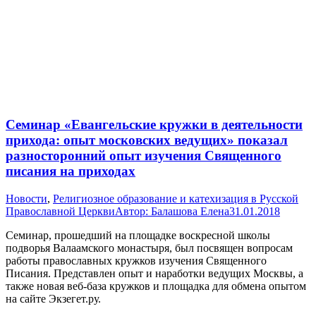
Семинар «Евангельские кружки в деятельности
прихода: опыт московских ведущих» показал
разносторонний опыт изучения Священного
писания на приходах
Новости
,
Религиозное образование и катехизация в Русской
Православной Церкви
Автор:
Балашова Елена
31.01.2018
Семинар, прошедший на площадке воскресной школы
подворья Валаамского монастыря, был посвящен вопросам
работы православных кружков изучения Священного
Писания. Представлен опыт и наработки ведущих Москвы, а
также новая веб-база кружков и площадка для обмена опытом
на сайте Экзегет.ру.