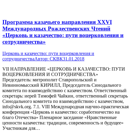
Программа казачьего направления XXVI
Международных Рождественских Чтений
«Церковь и казачество: пути воцерковления и
сотрудничества»
Церковь и казачество: пути воцерковления и
сотрудничества
Автор:
СКВК
31.01.2018
VII НАПРАВЛЕНИЕ «ЦЕРКОВЬ И КАЗАЧЕСТВО: ПУТИ
ВОЦЕРКОВЛЕНИЯ И СОТРУДНИЧЕСТВА»
Председатель: митрополит Ставропольский и
Невинномысский КИРИЛЛ, Председатель Синодального
комитета по взаимодействию с казачеством. Ответственный
секретарь: иерей Тимофей Чайкин, ответственный секретарь
Синодального комитета по взаимодействию с казачеством,
info@skvk.org. 7.1. VIII Международная научно-практическая
конференция «Церковь и казачество: соработничество на
благо Отечества» Пленарное заседание «Нравственные
ценности казачества: традиции, современность и будущее»
Участникам для…