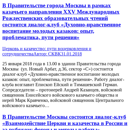
В Правительстве города Москвы в рамках
казачьего направления XXV Международных
Рождественских образовательных чтений
состоится диалог-клуб «Духовно-нравственное
воспитание молодых казаков: опыт,
проблематика, пути решения»
Церковь и казачество: пути воцерковления и
сотрудничества
Автор:
СКВК
31.01.2018
25 января 2018 года в 13.00 в здании Правительства города
Москвы (ул. Новый Арбат, д.36, сектор «C») состоится
диалог-клуб «Духовно-нравственное воспитание молодых
казаков: опыт, проблематика, пути решения». Работу диалог-
клуба возглавит Епископ Ейский и Тимашевский Герман.
Сопредседатели – протоиерей Андрей Казанцев, войсковой
священник Енисейского войскового казачьего общества и
иерей Марк Кравченко, войсковой священник Центрального
войскового казачьего…
В Правительстве Москвы состоится диалог-клуб
«Взаимодействие Церкви и казачества в России и
за рубежом: формы и методы работы»