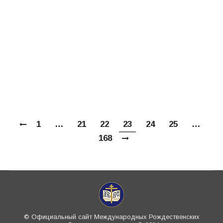
традиции в условиях современности».
Международные Рождественские
образовательные чтения – крупнейший
церковно-общественный форум, который
проводится с 1991 года. Накануне форума
во…
1
…
21
22
23
24
25
…
168
© Официальный сайт Международных Рождественских