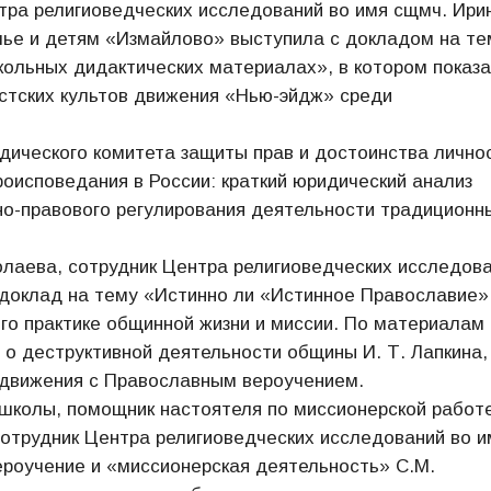
тра религиоведческих исследований во имя сщмч. Ири
мье и детям «Измайлово» выступила с докладом на те
ольных дидактических материалах», в котором показ
стских культов движения «Нью-эйдж» среди
дического комитета защиты прав и достоинства лично
исповедания в России: краткий юридический анализ
но-правового регулирования деятельности традиционн
лаева, сотрудник Центра религиоведческих исследов
а доклад на тему «Истинно ли «Истинное Православие»
его практике общинной жизни и миссии. По материалам
 о деструктивной деятельности общины И. Т. Лапкина,
 движения с Православным вероучением.
 школы, помощник настоятеля по миссионерской работ
сотрудник Центра религиоведческих исследований во и
ероучение и «миссионерская деятельность» С.М.