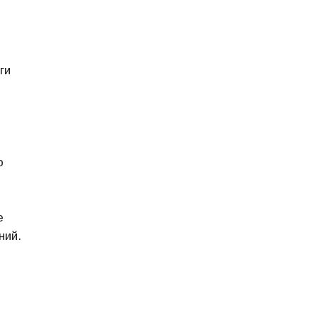
ги
о
е
ний.