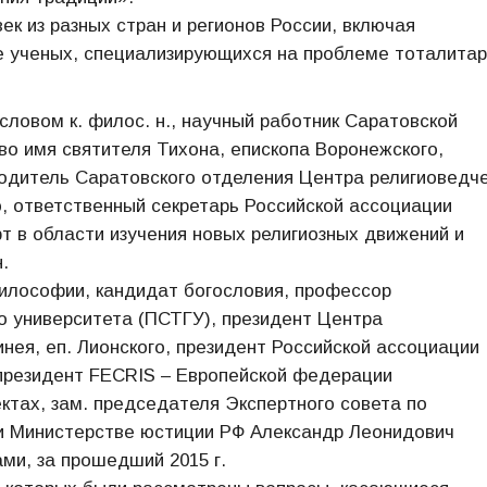
ек из разных стран и регионов России, включая
е ученых, специализирующихся на проблеме тоталитар
ловом к. филос. н., научный работник Саратовской
во имя святителя Тихона, епископа Воронежского,
водитель Саратовского отделения Центра религиоведч
о, ответственный секретарь Российской ассоциации
рт в области изучения новых религиозных движений и
.
илософии, кандидат богословия, профессор
о университета (ПСТГУ), президент Центра
нея, еп. Лионского, президент Российской ассоциации
-президент FECRIS – Европейской федерации
ктах, зам. председателя Экспертного совета по
ри Министерстве юстиции РФ Александр Леонидович
ми, за прошедший 2015 г.