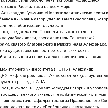
х которых были рассмотрены вопросы, касающиеся
в как в России, так и во всем мире.
 Александра Кузьмина «Неопятидесятнические секты к
обенное внимание автор уделил тем технологиям, кото
 для дестабилизации государств.
енко, председатель Просветительского отдела
р по учебной части, преподаватель Ташкентской
ама святого благоверного великого князя Александра
лии существования постпротестанских сект в
ой деятельности неопятидесятнических сектантских
манитарного университета (ПСТГУ), Александр
ЦРУ: миф или реальность?» показал как деструктивная
трумента разведки США.
ат, к. филос. н., доцент кафедры истории и управле
государственного университета физической культуры,
й преподаватель кафедры теологии Православного Свя
тавил доклад на тему «Вербовочная деятельность