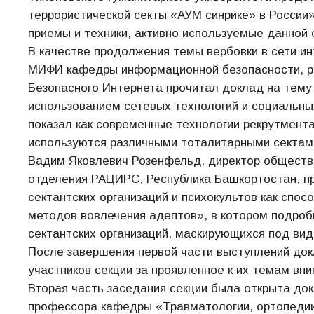
террористической секты «АУМ синрикё» в России
приемы и техники, активно используемые данной 
В качестве продолжения темы вербовки в сети и
МИФИ кафедры информационной безопасности, ру
Безопасного Интернета прочитал доклад на тему
использованием сетевых технологий и социальных
показал как современные технологии рекрутмента
используются различными тоталитарными сектам
Вадим Яковлевич Розенфельд, директор обществе
отделения РАЦИРС, Республика Башкортостан, п
сектантских организаций и психокультов как спос
методов вовлечения адептов», в котором подроб
сектантских организаций, маскирующихся под вид
После завершения первой части выступлений док
участников секции за проявленное к их темам вни
Вторая часть заседания секции была открыта док
профессора кафедры «Травматологии, ортопеди