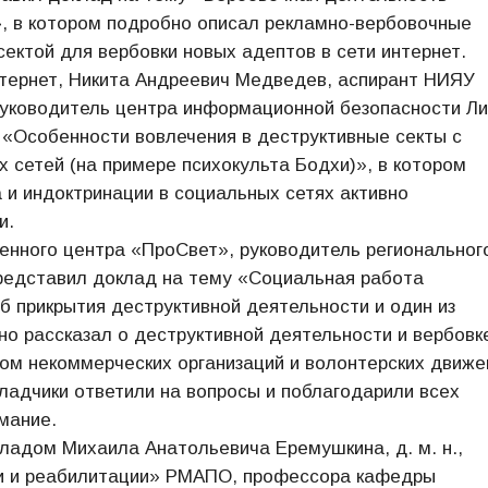
», в котором подробно описал рекламно-вербовочные
сектой для вербовки новых адептов в сети интернет.
нтернет, Никита Андреевич Медведев, аспирант НИЯУ
ководитель центра информационной безопасности Ли
 «Особенности вовлечения в деструктивные секты с
 сетей (на примере психокульта Бодхи)», в котором
 и индоктринации в социальных сетях активно
и.
нного центра «ПроСвет», руководитель региональног
редставил доклад на тему «Социальная работа
об прикрытия деструктивной деятельности и один из
но рассказал о деструктивной деятельности и вербовк
ом некоммерческих организаций и волонтерских движе
ладчики ответили на вопросы и поблагодарили всех
мание.
ладом Михаила Анатольевича Еремушкина, д. м. н.,
и и реабилитации» РМАПО, профессора кафедры