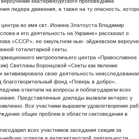
вероучении екатеринбургского проповедника
ния лидера движения, а также на ту опасность, котор
 центра во имя свт. Иоанна Златоуста Владимир
лова и его деятельность на Украине» рассказал о
ова «СССР», ее оккультном нью- эйджевском вероуче
данной тоталитарной секты.
ормационного митрополичьего центра «Православное
хии) Светланы Воронцовой «Секты как явление
ти активизировала свою деятельность неисследованна
д благотворительный фонд «Поверь в добро».
ладчики ответили на вопросы и поблагодарили всех
нимание. Представленные доклады вызвали интерес у
живленно. Все участники выразили удовлетворение ра
уждение общих проблем в области сектоведения в
лагодарил всех участников заседания секции за
нейших успехов в антисектантской деятельности.