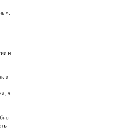
ны»,
ии и
ь и
и, а
обно
сть