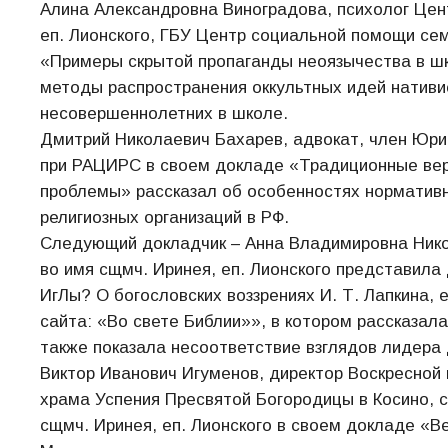
Алина Александровна Виноградова, психолог Цен
еп. Лионского, ГБУ Центр социальной помощи се
«Примеры скрытой пропаганды неоязычества в шк
методы распространения оккультных идей нативи
несовершеннолетних в школе.
Дмитрий Николаевич Бахарев, адвокат, член Юри
при РАЦИРС в своем докладе «Традиционные веро
проблемы» рассказал об особенностях норматив
религиозных организаций в РФ.
Следующий докладчик – Анна Владимировна Нико
во имя сщмч. Иринея, еп. Лионского представил
ИгЛы? О богословских воззрениях И. Т. Лапкина, 
сайта: «Во свете Библии»», в котором рассказала
также показала несоответствие взглядов лидера
Виктор Иванович Игуменов, директор Воскресной
храма Успения Пресвятой Богородицы в Косино, 
сщмч. Иринея, еп. Лионского в своем докладе «В