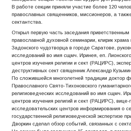
В работе секции приняли участие более 120 челов
православных священников, миссионеров, а такж
сектантства.
Открыл первую часть заседания приветственным с
православной духовной семинарии, клирик храма 
Задонского чудотворца в городе Саратове, руко
исследований во имя сщмч. Иринея, еп. Лионског
центров изучения религии и сект (РАЦИРС), экспе
деструктивных сект священник Александр Кузьмин
По сложившейся многолетней традиции доктор ф
Православного Свято-Тихоновского гуманитарног
религиоведческих исследований во имя сщмч. Ири
центров изучения религий и сект (РАЦИРС), вице
исследовательских центров информирования о се
государственной религиоведческой экспертизе п
Дворкин сделал обзор событий, связанных с секта