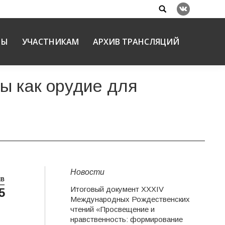
Search:
Вконтакте
НЫ
УЧАСТНИКАМ
АРХИВ ТРАНСЛЯЦИЙ
ты как орудие для
Новости
ЕВ
Итоговый документ XXХIV
5
и
Международных Рождественских
чтений «Просвещение и
нравственность: формирование