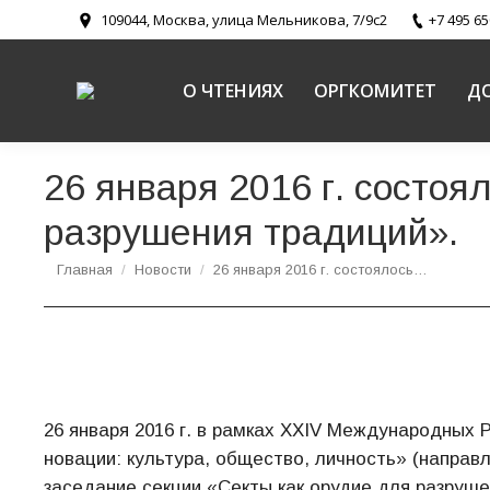
109044, Москва, улица Мельникова, 7/9с2
+7 495 65
О ЧТЕНИЯХ
ОРГКОМИТЕТ
Д
26 января 2016 г. состоя
разрушения традиций».
Вы здесь:
Главная
Новости
26 января 2016 г. состоялось…
26 января 2016 г. в рамках ХХIV Международных 
новации: культура, общество, личность» (направ
заседание секции «Секты как орудие для разруше