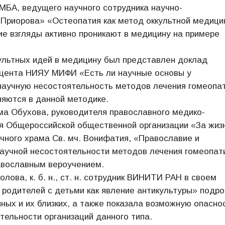
БА, ведущего научного сотрудника научно-
 Приорова» «Остеопатия как метод оккультной медици
кие взгляды активно проникают в медицину на примере
ультных идей в медицину был представлен доклад
доцента НИЯУ МИФИ «Есть ли научные основы у
научную несостоятельность методов лечения гомеопат
няются в данной методике.
а Обухова, руководителя православного медико-
я Общероссийской общественной организации «За жизн
чного храма Св. мч. Вонифатия, «Православие и
аучной несостоятельности методов лечения гомеопати
авославным вероучением.
ова, к. б. н., ст. н. сотрудник ВИНИТИ РАН в своем
родителей с детьми как явление антикультуры» подр
ных и их близких, а также показала возможную опасно
тельности организаций данного типа.