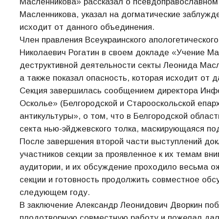
Масленникова» рассказал о псевдоправославном 
Масленникова, указал на догматические заблужде
исходит от данного объединения.
Член правления Всеукраинского апологетического
Николаевич Рогатин в своем докладе «Учение Мас
деструктивной деятельности секты Леонида Масл
а также показал опасность, которая исходит от 
Секция завершилась сообщением директора Инф
Осколье» (Белгородской и Старооскольской епар
антикультуры», о том, что в Белгородской облас
секта нью-эйджевского толка, маскирующаяся по
После завершения второй части выступлений док
участников секции за проявленное к их темам в
аудитории, и их обсуждение проходило весьма о
секции и готовность продолжить совместное обс
следующем году.
В заключение Александр Леонидович Дворкин поб
плодотворную совместную работу и пожелал даль