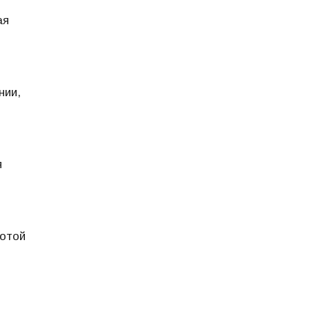
ая
нии,
я
ботой