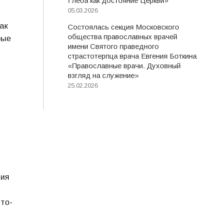
Глеба как достояние Церкви»
05.03.2026
ак
Состоялась секция Московского
общества православных врачей
рые
имени Святого праведного
страстотерпца врача Евгения Боткина
«Православные врачи. Духовный
взгляд на служение»
25.02.2026
ния
то-