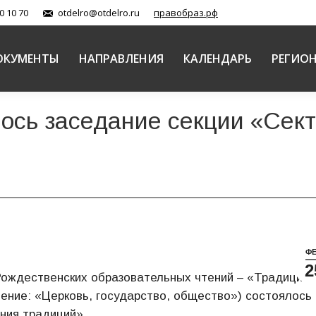
0 10 70
otdelro@otdelro.ru
правобраз.рф
ОКУМЕНТЫ
НАПРАВЛЕНИЯ
КАЛЕНДАРЬ
РЕГИО
лось заседание секции «Сек
Ф
2
Рождественских образовательных чтений – «Традиции 
ление: «Церковь, государство, общество») состоялось
ния традиций».