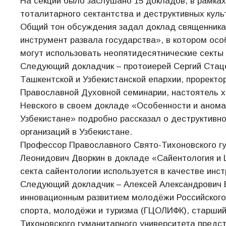
На секции было заслушано 15 докладов, в рамка
тоталитарного сектантства и деструктивных культо
Общий тон обсуждения задал доклад священника
инструмент развала государства», в котором ос
могут использовать неопятидесятнические секты
Следующий докладчик – протоиерей Сергий Стац
Ташкентской и Узбекистанской епархии, проректо
Православной Духовной семинарии, настоятель хр
Невского в своем докладе «Особенности и анома
Узбекистане» подробно рассказал о деструктивн
организаций в Узбекистане.
Профессор Православного Свято-Тихоновского гу
Леонидович Дворкин в докладе «Cайентология и 
секта сайентологии используется в качестве инс
Следующий докладчик – Алексей Александрович Во
инновационным развитием молодёжи Российского 
спорта, молодёжи и туризма (ГЦОЛИФК), старши
Тихоновского гуманитарного университета предс