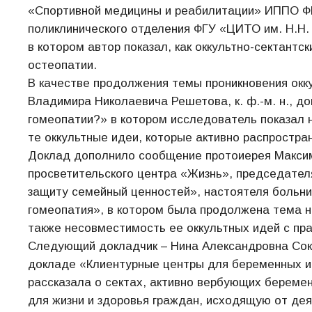
«Спортивной медицины и реабилитации» ИППО ФМ
поликлинического отделения ФГУ «ЦИТО им. Н.Н.
в котором автор показал, как оккультно-сектантс
остеопатии.
В качестве продолжения темы проникновения окк
Владимира Николаевича Решетова, к. ф.-м. н., 
гомеопатии?» в котором исследователь показал 
те оккультные идеи, которые активно распростра
Доклад дополнило сообщение протоиерея Максим
просветительского центра «Жизнь», председател
защиту семейный ценностей», настоятеля больни
гомеопатия», в котором была продолжена тема н
также несовместимость ее оккультных идей с пр
Следующий докладчик – Нина Александровна Сокол
докладе «Клиентурные центры для беременных и 
рассказала о сектах, активно вербующих беремен
для жизни и здоровья граждан, исходящую от дея